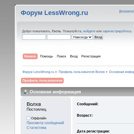
Форум LessWrong.ru
[
lesswro
Добро пожаловать,
Гость
. Пожалуйста,
войдите
или
зарегистрируйтесь
.
Начало
Помощь
Поиск
Вход
Регистрация
Форум LessWrong.ru
»
Профиль пользователя Волхв
»
Основная инфо
Профиль пользователя
Основная информация
Волхв 
Сообщений:
Постоялец
Возраст:
Оффлайн
Просмотр сообщений
Статистика
Дата регистрации: