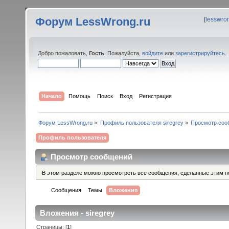
Форум LessWrong.ru
[
lesswro
Добро пожаловать,
Гость
. Пожалуйста,
войдите
или
зарегистрируйтесь
.
Начало
Помощь
Поиск
Вход
Регистрация
Форум LessWrong.ru
»
Профиль пользователя siregrey
»
Просмотр соо
Профиль пользователя
Просмотр сообщений
В этом разделе можно просмотреть все сообщения, сделанные этим п
Сообщения
Темы
Вложения
Вложения - siregrey
Страницы: [
1
]