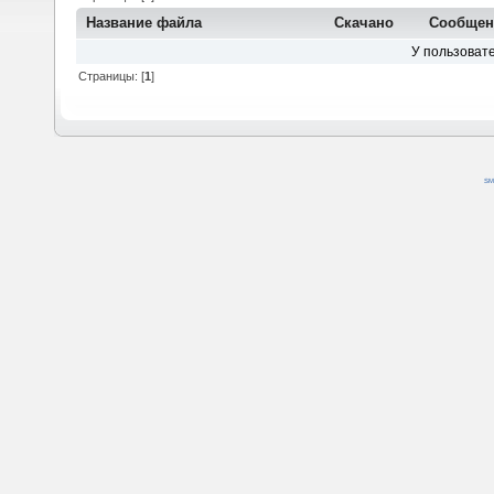
Название файла
Скачано
Сообщен
У пользовате
Страницы: [
1
]
SM