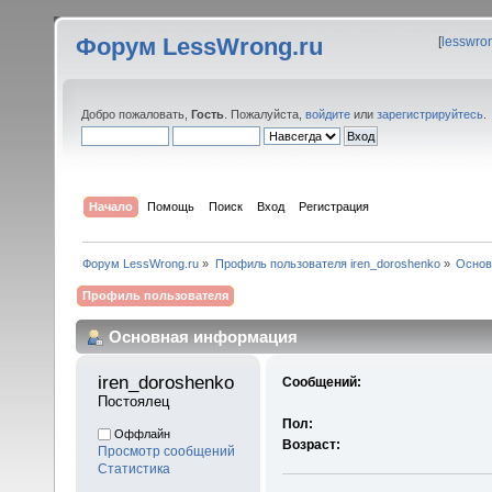
Форум LessWrong.ru
[
lesswro
Добро пожаловать,
Гость
. Пожалуйста,
войдите
или
зарегистрируйтесь
.
Начало
Помощь
Поиск
Вход
Регистрация
Форум LessWrong.ru
»
Профиль пользователя iren_doroshenko
»
Основ
Профиль пользователя
Основная информация
iren_doroshenko 
Сообщений:
Постоялец
Пол:
Оффлайн
Возраст:
Просмотр сообщений
Статистика