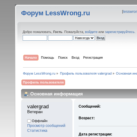
Форум LessWrong.ru
[
lesswro
Добро пожаловать,
Гость
. Пожалуйста,
войдите
или
зарегистрируйтесь
.
Начало
Помощь
Поиск
Вход
Регистрация
Форум LessWrong.ru
»
Профиль пользователя valergrad
»
Основная ин
Профиль пользователя
Основная информация
valergrad 
Сообщений:
Ветеран
Возраст:
Оффлайн
Просмотр сообщений
Статистика
Дата регистрации: