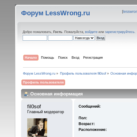
Форум LessWrong.ru
[
lesswro
Добро пожаловать,
Гость
. Пожалуйста,
войдите
или
зарегистрируйтесь
.
Начало
Помощь
Поиск
Вход
Регистрация
Форум LessWrong.ru
»
Профиль пользователя fil0sof
»
Основная инфо
Профиль пользователя
Основная информация
fil0sof 
Сообщений:
Главный модератор
Пол:
Возраст:
Расположение: