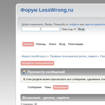
Форум LessWrong.ru
Добро пожаловать,
Гость
. Пожалуйста,
войдите
или
зарегистрируйте
Начало
Помощь
Поиск
Вход
Регистрация
Форум LessWrong.ru
»
Профиль пользователя gnomo_sapiens
»
Про
Профиль пользователя
Просмотр сообщений
В этом разделе можно просмотреть все сообщения, сделанные эт
Сообщения
Темы
Вложения
Вложения - gnomo_sapiens
Страницы: [
1
]