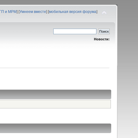
 ГП и МРМ
] [
Умнеем вместе
] [
мобильная версия форума
]
Новости: