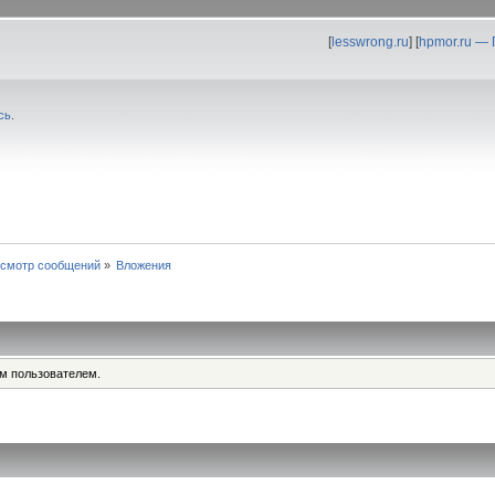
[
lesswrong.ru
] [
hpmor.ru —
сь
.
смотр сообщений
»
Вложения
им пользователем.