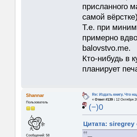
присланного м
самой вёрстке)
Т.е. при мини
примерно вдво
balovstvo.me.
Кто-нибудь в к
планирует печа
Re: Издать книгу. Что на
Shannar
«
Ответ #139 :
12 Октября 20
Пользователь
(−)0
Цитата: siregrey
Сообщений: 58