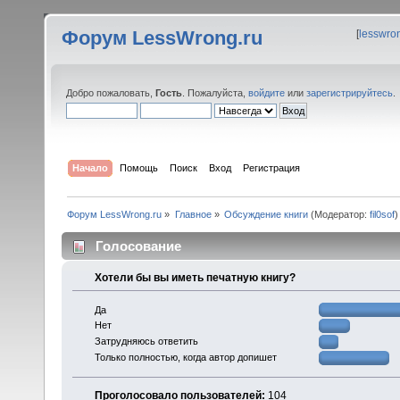
Форум LessWrong.ru
[
lesswro
Добро пожаловать,
Гость
. Пожалуйста,
войдите
или
зарегистрируйтесь
.
Начало
Помощь
Поиск
Вход
Регистрация
Форум LessWrong.ru
»
Главное
»
Обсуждение книги
(Модератор:
fil0sof
)
Голосование
Хотели бы вы иметь печатную книгу?
Да
Нет
Затрудняюсь ответить
Только полностью, когда автор допишет
Проголосовало пользователей:
104