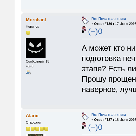
Re: Печатная книга
Morchant
«
Ответ #136 :
17 Июня 2016,
Новичок
(−)0
А может кто ни
подготовка печ
Сообщений: 15
этапе? Есть л
+8/-0
Прошу прощения
наверное, луч
Re: Печатная книга
Alaric
«
Ответ #137 :
18 Июня 2016,
Старожил
(−)0