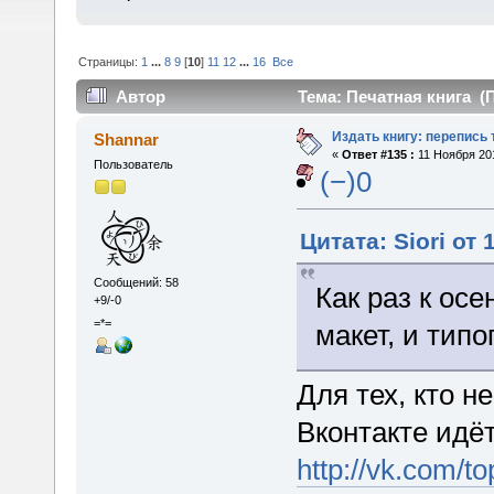
Страницы:
1
...
8
9
[
10
]
11
12
...
16
Все
Автор
Тема: Печатная книга (П
Издать книгу: перепись 
Shannar
«
Ответ #135 :
11 Ноября 201
Пользователь
(−)0
Цитата: Siori от 
Сообщений: 58
Как раз к ос
+9/-0
=*=
макет, и тип
Для тех, кто н
Вконтакте идё
http://vk.com/