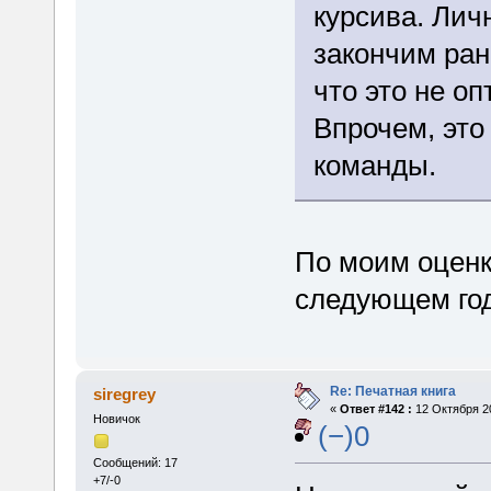
курсива. Лич
закончим ран
что это не о
Впрочем, это
команды.
По моим оценк
следующем год
Re: Печатная книга
siregrey
«
Ответ #142 :
12 Октября 20
Новичок
(−)0
Сообщений: 17
+7/-0