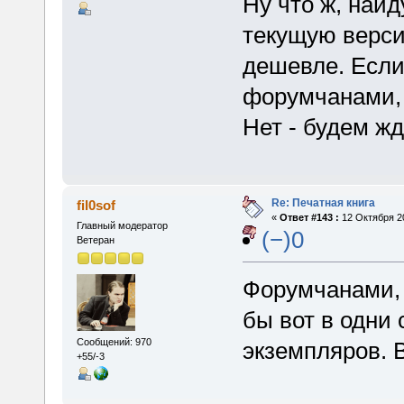
Ну что ж, най
текущую верси
дешевле. Если
форумчанами, 
Нет - будем жд
Re: Печатная книга
fil0sof
«
Ответ #143 :
12 Октября 20
Главный модератор
(−)0
Ветеран
Форумчанами, 
бы вот в одни 
Сообщений: 970
экземпляров. 
+55/-3