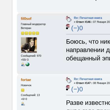
Re: Печатная книга
fil0sof
«
Ответ #146 :
07 Января 201
Главный модератор
(−)0
Ветеран
Боюсь, что ник
направлении д
Сообщений: 970
обещанный эп
+55/-3
Re: Печатная книга
fortae
«
Ответ #147 :
08 Января 201
Новичок
(−)0
Сообщений: 13
+0/-0
Разве известно