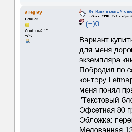
Re: Издать книгу. Что на
siregrey
«
Ответ #138 :
12 Октября 20
Новичок
(−)0
Сообщений: 17
+7/-0
Вариант купит
для меня дорог
экземпляра кни
Побродил по с
контору Letmep
меня понял пра
"Текстовый бло
Офсетная 80 гр
Обложка: пере
Мелованная 130