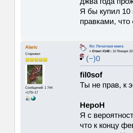
джва года про
Я бы купил 10
правками, что
Re: Печатная книга
Alaric
«
Ответ #148 :
10 Января 201
Старожил
(−)0
fil0sof
Ты не прав, к 
Сообщений: 1 744
+175/-17
HepoH
Я с вероятност
что к концу ф