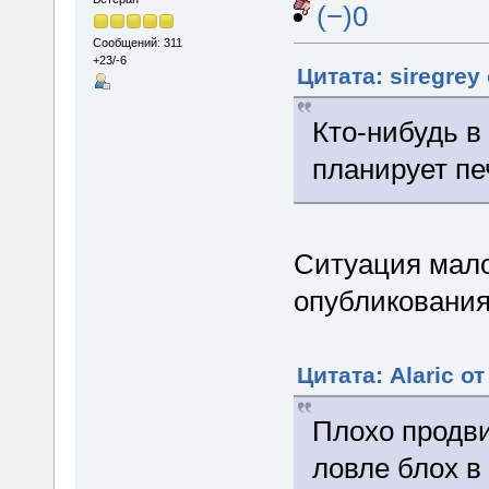
(−)0
Сообщений: 311
+23/-6
Цитата: siregrey
Кто-нибудь в
планирует пе
Ситуация мало
опубликования
Цитата: Alaric о
Плохо продви
ловле блох в