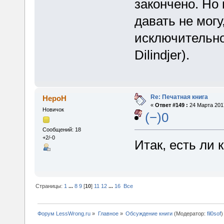
закончено. Но 
давать не мог
исключительно
Dilindjer).
Re: Печатная книга
HepoH
«
Ответ #149 :
24 Марта 2017
Новичок
(−)0
Сообщений: 18
+2/-0
Итак, есть ли 
Страницы:
1
...
8
9
[
10
]
11
12
...
16
Все
Форум LessWrong.ru
»
Главное
»
Обсуждение книги
(Модератор:
fil0sof
)