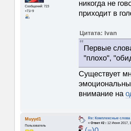
никогда не гов
Сообщений: 723
приходит в гол
+71/-9
Цитата: Ivan
Первые слова
"плохо", "обид
Существует мн
эмоциональных
внимание на
о
Re: Комплексные слова
Muyyd1
«
Ответ #2 :
12 Июня 2017, 1
Пользователь
(−)0