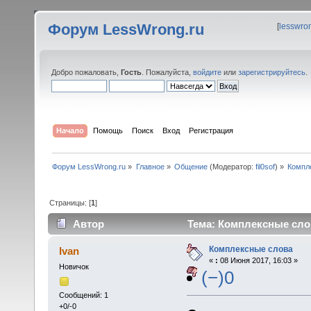
Форум LessWrong.ru
[
lesswro
Добро пожаловать,
Гость
. Пожалуйста,
войдите
или
зарегистрируйтесь
.
Начало
Помощь
Поиск
Вход
Регистрация
Форум LessWrong.ru
»
Главное
»
Общение
(Модератор:
fil0sof
) »
Компл
Страницы: [
1
]
Автор
Тема: Комплексные слов
Комплексные слова
Ivan
«
:
08 Июня 2017, 16:03 »
Новичок
(−)0
Сообщений: 1
+0/-0