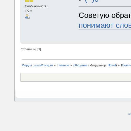
Сообщений: 30
+8/-6
Советую обра
понимают слов
Страницы: [
1
]
Форум LessWrong.ru
»
Главное
»
Общение
(Модератор:
fil0sof
) »
Компл
SM