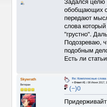
Задался целю 
обобщающих сл
передают мысл
слова который 
"грустно". Дал
Подозреваю, ч
подобным делом
Есть ли стать
Re: Комплексные слова
Skywrath
«
Ответ #1 :
08 Июня 2017, 1
Ветеран
(−)0
Придерживайте