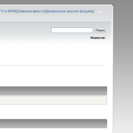
 ГП и МРМ
] [
Умнеем вместе
] [
мобильная версия форума
]
Новости: