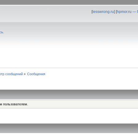
[
lesswrong.ru
] [
hpmor.ru —
сь
.
отр сообщений
»
Сообщения
им пользователем.