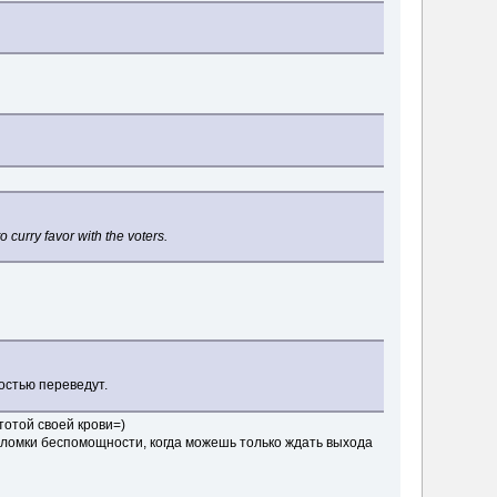
 curry favor with the voters.
ностью переведут.
тотой своей крови=)
й ломки беспомощности, когда можешь только ждать выхода