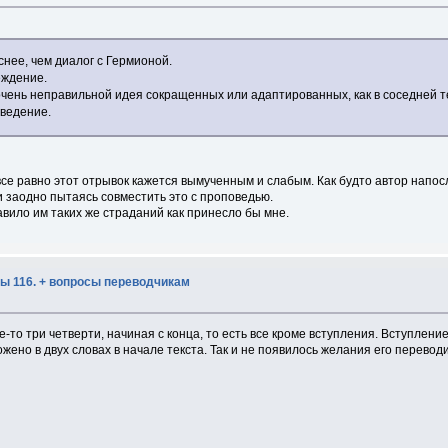
снее, чем диалог с Гермионой.
еждение.
я очень неправильной идея сокращенных или адаптированных, как в соседней
зведение.
все равно этот отрывок кажется вымученным и слабым. Как будто автор напо
и заодно пытаясь совместить это с проповедью.
авило им таких же страданий как принесло бы мне.
ы 116. + вопросы переводчикам
-то три четверти, начиная с конца, то есть все кроме вступления. Вступлен
жено в двух словах в начале текста. Так и не появилось желания его переводи