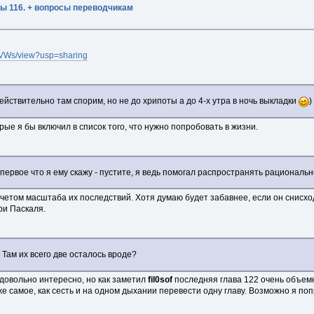
ы 116. + вопросы переводчикам
vVWs/view?usp=sharing
ействительно там спорим, но не до хрипоты а до 4-х утра в ночь выкладки
)
ые я бы включил в список того, что нужно попробовать в жизни.
о первое что я ему скажу - пустите, я ведь помогал распространять рациональ
с учетом масштаба их последствий. Хотя думаю будет забавнее, если он снис
и Паскаля.
ам их всего две осталось вроде?
 довольно интересно, но как заметил
fil0sof
последняя глава 122 очень объемн
 же самое, как сесть и на одном дыхании перевести одну главу. Возможно я по