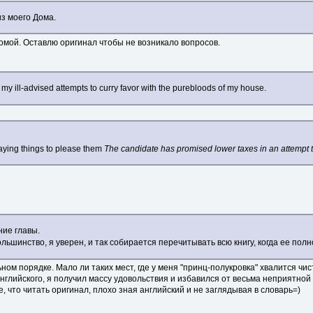
з моего Дома.
иомой. Оставлю оригинал чтобы не возникало вопросов.
my ill-advised attempts to curry favor with the purebloods of my house.
saying things to please them
The candidate has promised lower taxes in an attempt to
ие главы.
ольшинство, я уверен, и так собирается перечитывать всю книгу, когда ее пол
м порядке. Мало ли таких мест, где у меня "принц-полукровка" хвалится чис
нглийского, я получил массу удовольствия и избавился от весьма неприятно
е, что читать оригинал, плохо зная английский и не заглядывая в словарь=)