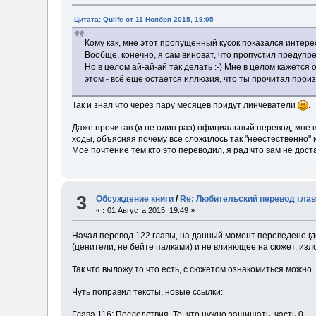
Цитата: Quilfe от 11 Ноября 2015, 19:05
Кому как, мне этот пропущенный кусок показался интере
Вообще, конечно, я сам виноват, что пропустил предупр
Но в целом ай-ай-ай так делать :-) Мне в целом кажетс
этом - всё еще остается иллюзия, что ты прочитал прои
Так и знал что через пару месяцев придут линчеватели
.
Даже прочитав (и не один раз) официальный перевод, мне 
ходы, объясняя почему все сложилось так "неестественно" 
Мое почтение тем кто это переводил, я рад что вам не дост
3
Обсуждение книги
/
Re: Любительский перевод глав
«
:
01 Августа 2015, 19:49 »
Начал перевод 122 главы, на данный момент переведено где
(ценители, не бейте палками) и не влияющее на сюжет, изло
Так что выложу то что есть, с сюжетом ознакомиться можно.
Чуть поправил тексты, новые ссылки:
Глава 116: Последствия, То, что нужно защищать, часть 0