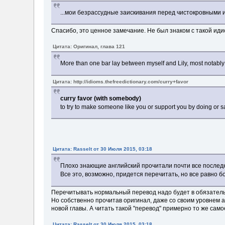
...мои безрассудные заискивания перед чистокровными и
Спасибо, это ценное замечание. Не был знаком с такой ид
Цитата: Оригинал, глава 121
More than one bar lay between myself and Lily, most notably 
Цитата: http://idioms.thefreedictionary.com/curry+favor
curry favor (with somebody)
to try to make someone like you or support you by doing or 
Цитата: Rasselt от 30 Июля 2015, 03:18
Плохо знающие английский прочитали почти все последн
Все это, возможно, придется перечитать, но все равно б
Перечитывать нормальный перевод надо будет в обязательно
Но собственно прочитав оригинал, даже со своим уровнем а
новой главы. А читать такой "перевод" примерно то же само
Цитата: Rasselt от 30 Июля 2015, 03:18