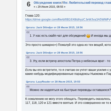
6
Обсуждение книги
/
Re: Любительский перевод глав
«
:
29 Июля 2015, 08:55 »
Глава 120:
https://drive.google.com/file/d/0B16Xt6dhyzCJeWJva3A5WWF
Цитата: Jack Dilindjer от 28 Июля 2015, 18:56
1. У нас есть скайп-чат для обсуждений
И иногда мы д
Это просто шикарно=) Пожалуй это одна из тех вещей, котор
Цитата: Jack Dilindjer от 28 Июля 2015, 18:56
3. Угу, если встречу апостола Петра у небесных врат - т
Если
вы его встретите, то я считаю он учтет ваши усилия 
какие-нибудь модифицированные парадоксы Ньюкома и Пар
Цитата: LazyReader от 28 Июля 2015, 19:53
Можно ли надеяться на быстрые переводы оставшихся? Т
К сожалению не могу этого обещать. Переводить оказалось
117, 118, 120 и 121 вместе взятые. И это совершенно не то