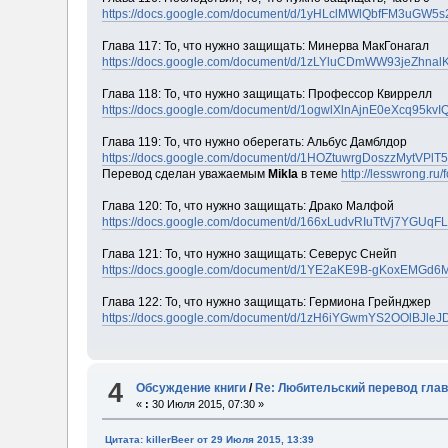
https://docs.google.com/document/d/1yHLclMWlQbfFM3uGW5s
Глава 117: То, что нужно защищать: Минерва МакГонагал
https://docs.google.com/document/d/1zLYluCDmWW93jeZhn
Глава 118: То, что нужно защищать: Профессор Квиррелл
https://docs.google.com/document/d/1ogwlXlnAjnE0eXcq95k
Глава 119: То, что нужно оберегать: Альбус Дамблдор
https://docs.google.com/document/d/1HOZtuwrgDoszzMytVPl
Перевод сделан уважаемым
Mikla
в теме
http://lesswrong.ru
Глава 120: То, что нужно защищать: Драко Малфой
https://docs.google.com/document/d/166xLudvRIuTtVj7YGU
Глава 121: То, что нужно защищать: Северус Снейп
https://docs.google.com/document/d/1YE2aKE9B-gKoxEMGd
Глава 122: То, что нужно защищать: Гермиона Грейнджер
https://docs.google.com/document/d/1zH6iYGwmYS2OOlBJleJ
4
Обсуждение книги
/
Re: Любительский перевод глав
«
:
30 Июля 2015, 07:30 »
Цитата: killerBeer от 29 Июля 2015, 13:39