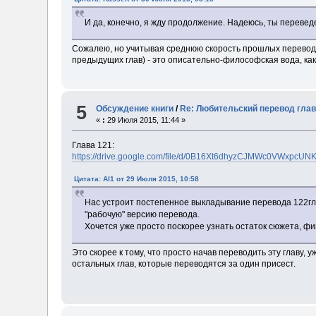
И да, конечно, я жду продолжение. Надеюсь, ты перевед
Сожалею, но учитывая среднюю скорость прошлых переводов
предыдущих глав) - это описательно-философская вода, как
5
Обсуждение книги
/
Re: Любительский перевод глав
«
:
29 Июля 2015, 11:44 »
Глава 121:
https://drive.google.com/file/d/0B16Xt6dhyzCJMWc0VWxpcUN
Цитата: Al1 от 29 Июля 2015, 10:58
Нас устроит постепенное выкладывание перевода 122гл
"рабочую" версию перевода.
Хочется уже просто поскорее узнать остаток сюжета, фи
Это скорее к тому, что просто начав переводить эту главу,
остальных глав, которые переводятся за один присест.