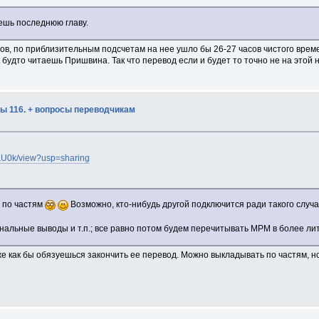
ешь последнюю главу.
, по приблизительным подсчетам на нее ушло бы 26-27 часов чистого времен
 будто читаешь Пришвина. Так что перевод если и будет то точно не на этой 
ы 116. + вопросы переводчикам
KU0k/view?usp=sharing
 по частям
Возможно, кто-нибудь другой подключится ради такого случ
нальные выводы и т.п.; все равно потом будем перечитывать МРМ в более лит
 уже как бы обязуешься закончить ее перевод. Можно выкладывать по частям, 