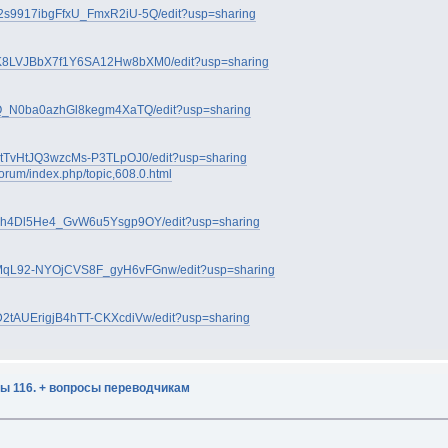
2s9917ibgFfxU_FmxR2iU-5Q/edit?usp=sharing
alK8LVJBbX7f1Y6SA12Hw8bXM0/edit?usp=sharing
vIQ_N0ba0azhGl8kegm4XaTQ/edit?usp=sharing
T5tTvHtJQ3wzcMs-P3TLpOJ0/edit?usp=sharing
/forum/index.php/topic,608.0.html
qFLh4Dl5He4_GvW6u5Ysgp9OY/edit?usp=sharing
6MqL92-NYOjCVS8F_gyH6vFGnw/edit?usp=sharing
D2tAUErigjB4hTT-CKXcdiVw/edit?usp=sharing
ы 116. + вопросы переводчикам