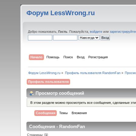
Форум LessWrong.ru
Добро пожаловать,
Гость
. Пожалуйста,
войдите
или
зарегистрируйте
Начало
Помощь
Поиск
Вход
Регистрация
Форум LessWrong.ru
»
Профиль пользователя RandomFan
»
Просм
Профиль пользователя
Просмотр сообщений
В этом разделе можно просмотреть все сообщения, сделанные эт
Сообщения
Темы
Вложения
Сообщения - RandomFan
Страницы: [
1
]