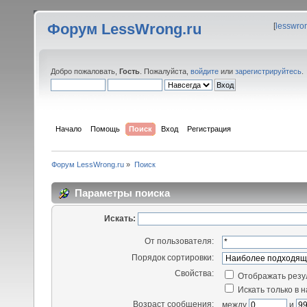
Форум LessWrong.ru
[
lesswro
Добро пожаловать,
Гость
. Пожалуйста,
войдите
или
зарегистрируйтесь
.
Начало
Помощь
Поиск
Вход
Регистрация
Форум LessWrong.ru
»
Поиск
Параметры поиска
Искать:
От пользователя:
Порядок сортировки:
Свойства:
Отображать резу
Искать только в 
Возраст сообщения:
между
и