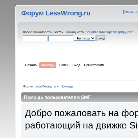
Форум LessWrong.ru
[
lesswro
Добро пожаловать,
Гость
. Пожалуйста,
войдите
или
зарегистрируйтесь
.
Начало
Помощь
Поиск
Вход
Регистрация
Форум LessWrong.ru
»
Помощь
Помощь пользователям SMF
Добро пожаловать на фор
работающий на движке Si