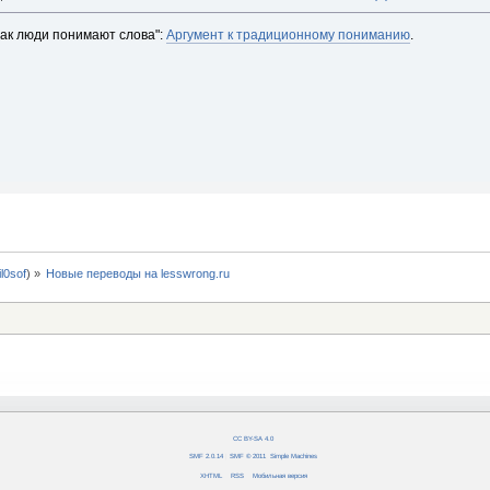
Как люди понимают слова":
Аргумент к традиционному пониманию
.
fil0sof
) »
Новые переводы на lesswrong.ru
CC BY-SA 4.0
SMF 2.0.14
|
SMF © 2011
,
Simple Machines
XHTML
RSS
Мобильная версия