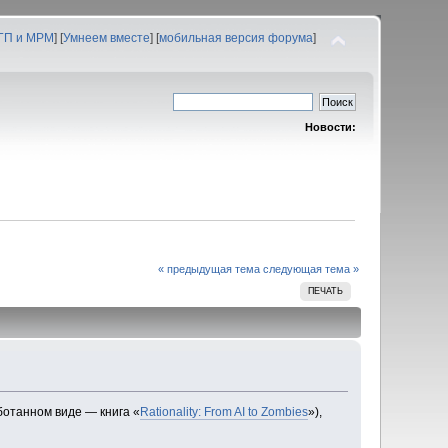
 ГП и МРМ
] [
Умнеем вместе
] [
мобильная версия форума
]
Новости:
« предыдущая тема
следующая тема »
ПЕЧАТЬ
ботанном виде — книга «
Rationality: From AI to Zombies
»),