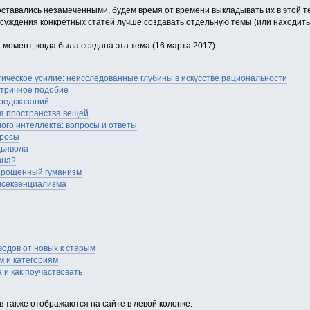
ставались незамеченными, будем время от времени выкладывать их в этой те
суждения конкретных статей лучше создавать отдельную темы (или находить
момент, когда была создана эта тема (16 марта 2017):
ическое усилие: неисследованные глубины в искусстве рациональности
етричное подобие
предсказаний
ра пространства вещей
ого интеллекта: вопросы и ответы
просы
дьявола
зна?
упрощенный гуманизм
онсеквенциализма
одов от новых к старым
м и категориям
 и как поучаствовать
 также отображаются на сайте в левой колонке.