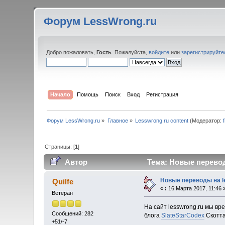
Форум LessWrong.ru
Добро пожаловать,
Гость
. Пожалуйста,
войдите
или
зарегистрируйте
Начало
Помощь
Поиск
Вход
Регистрация
Форум LessWrong.ru
»
Главное
»
Lesswrong.ru content
(Модератор:
Страницы: [
1
]
Автор
Тема: Новые перевод
Новые переводы на l
Quilfe
«
:
16 Марта 2017, 11:46 
Ветеран
На сайт lesswrong.ru мы в
Сообщений: 282
блога
SlateStarCodex
Скотта
+51/-7