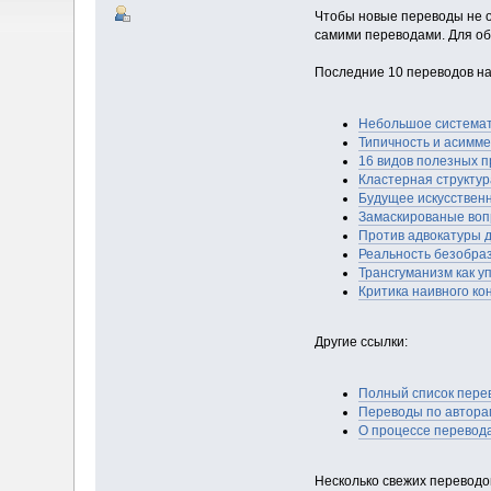
Чтобы новые переводы не о
самими переводами. Для об
Последние 10 переводов на 
Небольшое системат
Типичность и асимм
16 видов полезных 
Кластерная структу
Будущее искусственн
Замаскированые во
Против адвокатуры 
Реальность безобра
Трансгуманизм как 
Критика наивного к
Другие ссылки:
Полный список перев
Переводы по автора
О процессе перевода
Несколько свежих переводов