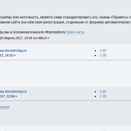
ошибку или неточность, можете сами отредактировать его, нажав «Править» п
овном сайте (на нём своя регистрация, отдельная от форума) автоматически
 мы в основном в канале #translations
Slack-чата
.
0 Марта 2017, 13:04 от fil0sof
»
на lesswrong.ru
(+)0
(−)0
7, 14:15 »
на lesswrong.ru
(+)0
(−)0
17, 12:04 »
нутри