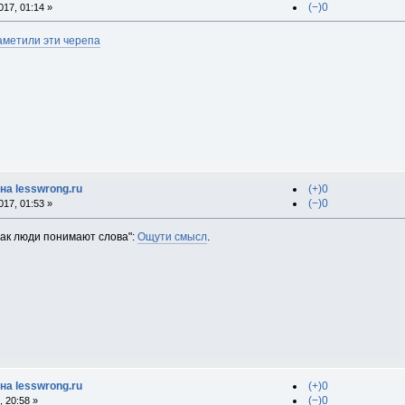
(−)0
17, 01:14 »
аметили эти черепа
на lesswrong.ru
(+)0
(−)0
17, 01:53 »
Как люди понимают слова":
Ощути смысл
.
на lesswrong.ru
(+)0
(−)0
 20:58 »