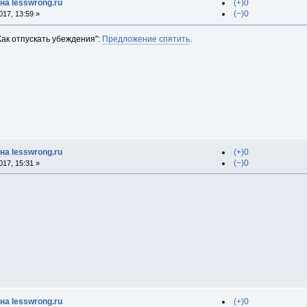
на lesswrong.ru
(+)0
(−)0
17, 13:59 »
Как отпускать убеждения":
Предложение спятить
.
на lesswrong.ru
(+)0
(−)0
17, 15:31 »
на lesswrong.ru
(+)0