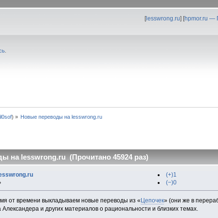
[
lesswrong.ru
] [
hpmor.ru —
сь
.
fil0sof
) »
Новые переводы на lesswrong.ru
ы на lesswrong.ru (Прочитано 45924 раз)
esswrong.ru
(+)1
(−)0
»
ремя от времени выкладываем новые переводы из «
Цепочек
» (они же в перера
 Александера и других материалов о рациональности и близких темах.