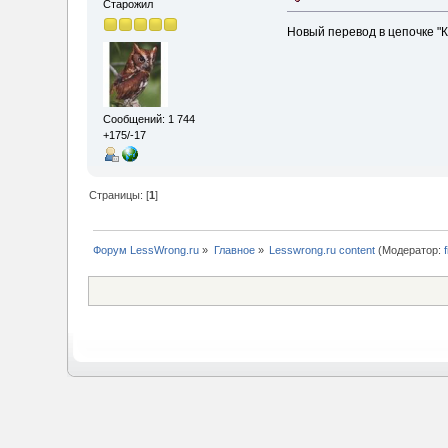
Старожил
Новый перевод в цепочке "
Сообщений: 1 744
+175/-17
Страницы: [
1
]
Форум LessWrong.ru
»
Главное
»
Lesswrong.ru content
(Модератор: