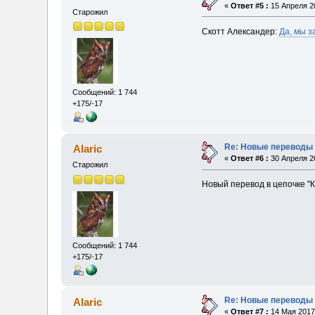
«
Ответ #5 :
15 Апреля 20
Старожил
Скотт Александер:
Да, мы з
Сообщений: 1 744
+175/-17
Re: Новые переводы 
Alaric
«
Ответ #6 :
30 Апреля 20
Старожил
Новый перевод в цепочке "
Сообщений: 1 744
+175/-17
Re: Новые переводы 
Alaric
«
Ответ #7 :
14 Мая 2017,