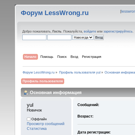
Форум LessWrong.ru
[
lesswro
Добро пожаловать,
Гость
. Пожалуйста,
войдите
или
зарегистрируйтесь
.
Начало
Помощь
Поиск
Вход
Регистрация
Форум LessWrong.ru
»
Профиль пользователя yul
»
Основная информа
Профиль пользователя
Основная информация
yul 
Сообщений:
Новичок
Возраст:
Оффлайн
Просмотр сообщений
Статистика
Дата регистрации: