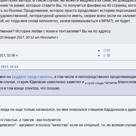
фантазии автора. В таком случае, вы можете выдумать их сами, не дожидаясь,
нию те рамки, которые ставите Вы, то получится фанфик на 40 страниц, кот
ть по Роулинг. Продолжение, которое просто продолжает историю персонаже
художественной, литературной ценности иметь, скорее всего (если не заложи
, но тогда мне снова непонятно, зачем примазываться к МРМ?), не будет.
олжения? Истории любви с яоем и тентаклями? Вы не по адресу.
3 Января 2017, 00:12 от Rincewind
»
(+)0
(−)0
17, 02:06 »
 2017, 12:13
овня на
реддите представлены
, в том числе и непосредственно продолжающие 
ком случае, старик Юдковски самолично заметил и
благослови
в гроб сходя,^W^W^W
ся в том конце спектра, что похуже.
.
 когда он еще только начинался, он мне показался слишком бардачным и дур
о счастье, а там уж - как получится.
вского" - аргумент в пользу "качества" если не спорный, то, во всяком случа