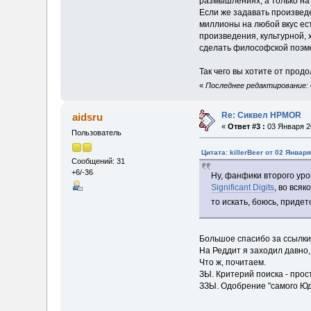
размышлениях, а только на 
Если же задавать произведе
миллионы на любой вкус ес
произведения, культурной, 
сделать философской поэмой
Так чего вы хотите от прод
«
Последнее редактирование: 0
Re: Сиквел HPMOR
aidsru
«
Ответ #3 :
03 Января 20
Пользователь
Цитата: killerBeer от 02 Января
Сообщений: 31
+6/-36
Ну, фанфики второго ур
Significant Digits
, во вся
то искать, боюсь, придет
Большое спасибо за ссылки
На Реддит я заходил давно,
Что ж, почитаем.
ЗЫ. Критерий поиска - прост
ЗЗЫ. Одобрение "самого Юдко