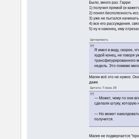
Было, много раз. Гарри:
1) получил прямой (и кажет
2) понял бесполезность ис
3) уже не пытался начинать
4) все его рассуждения, с
5) ну и наконец, ему отрез
Цитировать
Я имел в виду, скорее, 
худой конец, не говоря 
трансфигурированного ма
недель. Это помимо мил
Магии всё это не нужно. Он
даже
Цитата: Глава 28
— Может, чему-то они вс
сделали штуку, которую 
— Но может наколдовать 
получится.
Магия не подвергается "про