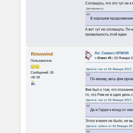
Соглашусь, что это тут не к 
Цитировать
В хорошем продолжении 
А вот тут не соглашусь. По-
провальность этой идеи.
Re: Сиквел HPMOR
Rincewind
«
Ответ #5 :
03 Января 20
Пользователь
Цитата: nar от 03 Января 2017,
Сообщений: 26
+8/-18
По-моему, весь фик (кро
Фик был о том, что познани
то, что Рим не в один день 
Цитата: nar от 03 Января 2017,
Да и Гарри к концу от н
Этого в книге не было, не 
Цитата: aidsru от 03 Января 20