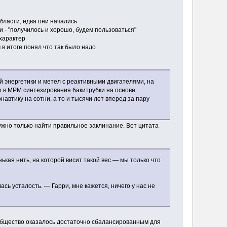
бласти, едва они начались
 - "получилось и хорошо, будем пользоваться"
характер
 в итоге понял что так было надо
й энергетики и метел с реактивными двигателями, на
го в МРМ синтезирования бакитрубки на основе
автику на сотни, а то и тысячи лет вперед за пару
нужно только найти правильное заклинание. Вот цитата
ькая нить, на которой висит такой вес — мы только что
ь усталость. — Гарри, мне кажется, ничего у нас не
то общество оказалось достаточно сбалансированным для