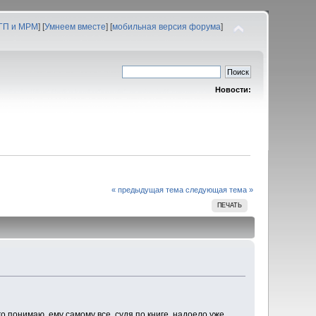
 ГП и МРМ
] [
Умнеем вместе
] [
мобильная версия форума
]
Новости:
« предыдущая тема
следующая тема »
ПЕЧАТЬ
 понимаю, ему самому все, судя по книге, надоело уже