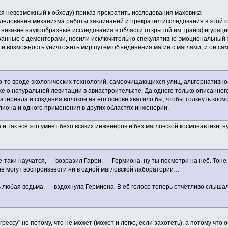
ся невозможный к обходу) приказ прекратить исследования маховика
следования механизма работы заклинаний и прекратил исследования в этой о
 никакие наукообразные исследования в области открытой им трансфигурации
вязанные с дементорами, носили исключительно спекулятивно-эмоциональный 
али возможность уничтожить мир путём объединения магии с маглами, и он сам
что-то вроде экологических технологий, самоочищающихся улиц, альтернативно
уже о натуральной левитации в авиастроительсте. Да одного только описанно
териала и создания волокон на его основе хватило бы, чтобы толкнуть космон
лиона и одного применения в других областях инженерии.
а и так всё это умеет безо всяких инженеров и без магловской космонавтики, 
ё-таки научатся, — возразил Гарри. — Гермиона, ну ты посмотри на неё. Тонен
не могут воспроизвести ни в одной магловской лаборатории…
любая ведьма, — вздохнула Гермиона. В её голосе теперь отчётливо слышалас
грессу" не потому, что не может (может и легко, если захотеть), а потому ч