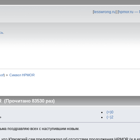
[
lesswrong.ru
] [
hpmor.ru —
сь
.
0sof
) »
Сиквел HPMOR
(Прочитано 83530 раз)
(+)0
(−)2
»
сьма поздравляю всех с наступившим новым.
 что Юдковский сам предупреждал об отсутствии продолжения HPMOR (и я его