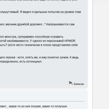
полушутливый. Я видел отдельные попытки на уровне глав
жил, мальчик дружбой дорожил..." Напрашивается сам
мого монстра, супервумен способную отравить
 к этой неубиваемости. У одного из персонажей HPMOR
 быть? (хотя чисто технически я плохо представляю себе
го героев - хотя, опять же, и ежу понятно зачем. А ведь
 определенно, есть потенциал.
Записан
ет... какие-то из них похуже, какие-то получше.