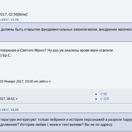
17, 02:56[/time]:
 2017, 12:25
должны быть открытия фундаментальных законов магии, внедрение магических
отворение в Святого Мунго? Ну раз уж анализы крови маги освоили.
) Бр.С.
3 Января 2017, 03:00 от aidsru
»
(+)0
(−)10
17, 06:51 »
 2017, 12:25
литературе интересуют только пейринги и история персонажей в разрезе happy 
родолжения? Истории любви с яоем и тентаклями? Вы не по адресу.