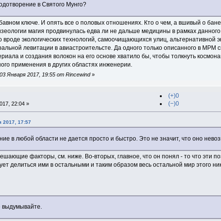
лодотворение в Святого Мунго?
абавном ключе. И опять все о половых отношениях. Кто о чем, а вшивый о бан
физеологии магия продвинулась едва ли не дальше медицины в рамках данного
-то вроде экологических технологий, самоочищающихся улиц, альтернативной 
уральной левитации в авиастроительсте. Да одного только описанного в МРМ 
иала и создания волокон на его основе хватило бы, чтобы толкнуть космонавт
ого применения в других областях инженерии.
3 Января 2017, 19:55 от Rincewind
»
(+)0
(−)0
17, 22:04 »
 2017, 17:57
ание в любой области не дается просто и быстро. Это не значит, что оно нев
ешающие факторы, см. ниже. Во-вторых, главное, что он понял - то что эти по
дует делиться ими в остальными и таким образом весь остальной мир этого ни
не выдумывайте.