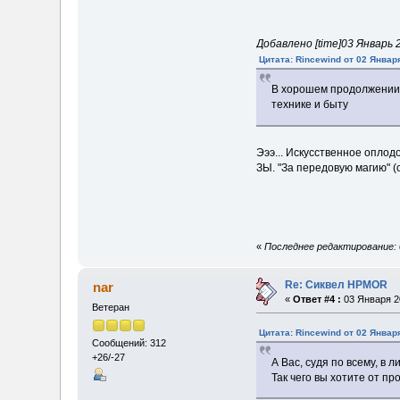
Добавлено [time]03 Январь 20
Цитата: Rincewind от 02 Января
В хорошем продолжении 
технике и быту
Эээ... Искусственное оплод
ЗЫ. "За передовую магию" (с
«
Последнее редактирование: 0
Re: Сиквел HPMOR
nar
«
Ответ #4 :
03 Января 20
Ветеран
Цитата: Rincewind от 02 Января
Сообщений: 312
+26/-27
А Вас, судя по всему, в 
Так чего вы хотите от п