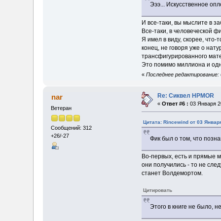
Эээ... Искусственное оп
И все-таки, вы мыслите в з
Все-таки, в человеческой 
Я имел в виду, скорее, что
конец, не говоря уже о нат
трансфигурированного матер
Это помимо миллиона и одн
«
Последнее редактирование: 0
Re: Сиквел HPMOR
nar
«
Ответ #6 :
03 Января 20
Ветеран
Цитата: Rincewind от 03 Января
Сообщений: 312
+26/-27
Фик был о том, что позн
Во-первых, есть и прямые м
они получились - то не сле
станет Волдемортом.
Цитировать
Этого в книге не было, 