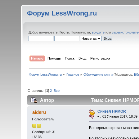
Форум LessWrong.ru
Добро пожаловать,
Гость
. Пожалуйста,
войдите
или
зарегистрируйте
Начало
Помощь
Поиск
Вход
Регистрация
Форум LessWrong.ru
»
Главное
»
Обсуждение книги
(Модератор:
fil
Страницы: [
1
]
2
Все
Автор
Тема: Сиквел HPMOR 
Сиквел HPMOR
aidsru
«
:
01 Января 2017, 18:39 
Пользователь
Во первых строках маво пи
Сообщений: 31
+6/-36
Во вторых безусловно знаю,