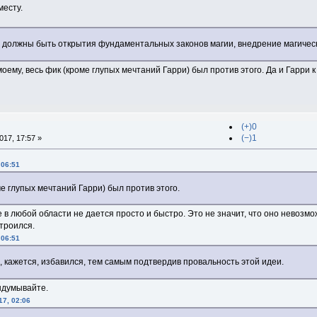
месту.
должны быть открытия фундаментальных законов магии, внедрение магическ
моему, весь фик (кроме глупых мечтаний Гарри) был против этого. Да и Гарри 
(+)0
(−)1
17, 17:57 »
 06:51
ме глупых мечтаний Гарри) был против этого.
е в любой области не дается просто и быстро. Это не значит, что оно невозм
строился.
 06:51
их, кажется, избавился, тем самым подтвердив провальность этой идеи.
выдумывайте.
17, 02:06