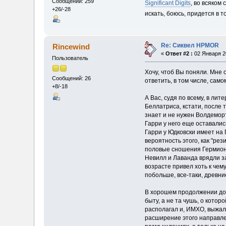
Сообщений: 259
Significant Digits
, во всяком
+26/-28
искать, боюсь, придется в т
Re: Сиквел HPMOR
Rincewind
«
Ответ #2 :
02 Января 20
Пользователь
Хочу, чтоб Вы поняли. Мне 
Сообщений: 26
ответить, в том числе, сам
+8/-18
А Вас, судя по всему, в лит
Беллатриса, кстати, после т
знает и не нужен Волдеморт
Гарри у него еще оставалис
Гарри у Юдковски имеет на 
вероятность этого, как "ре
половые сношения Гермионе 
Невилл и Лаванда врядли за
возрасте привел хоть к чем
побольше, все-таки, древни
В хорошем продолжении дол
быту, а не та чушь, о кото
располагал и, ИМХО, выжал
расширение этого направлен