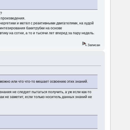
е?
 произведения.
энергетики и метел с реактивными двигателями, на худой
синтезирования бакитрубки на основе
ику на сотни, а то и тысячи лет вперед за пару недель.
Записан
озможно или что что-то мешает освоению этих знаний.
знания не следует пытаться получить, а уж если как-то
как не заметит, если только носитель данных знаний не