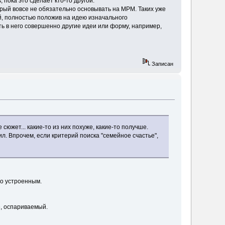
 пока это сделает кто-то другой.
орый вовсе не обязательно основывать на МРМ. Таких уже
й, полностью положив на идею изначального
ть в него совершенно другие идеи или форму, например,
Записан
сюжет... какие-то из них похуже, какие-то получше.
л. Впрочем, если критерий поиска "семейное счастье",
но устроенным.
е, оспариваемый.