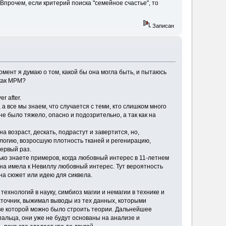
Впрочем, если критерий поиска "семейное счастье", то
Записан
момент я думаю о том, какой бы она могла быть, и пытаюсь
 как МРМ?
r after.
 а все мы знаем, что случается с теми, кто слишком много
е было тяжело, опасно и подозрительно, а так как на
 возраст, дескать, подрастут и завертится, но,
ологию, возросшую плотность тканей и регенирацию,
первый раз.
лько знаете примеров, когда любовный интерес в 11-летнем
фна имела к Невиллу любовный интерес. Тут вероятность
 на сюжет или идею для сиквела.
хнологий в науку, симбиоз магии и немагии в технике и
источник, выжимал выводы из тех данных, которыми
ве которой можно было строить теории. Дальнейшее
альца, они уже не будут основаны на анализе и