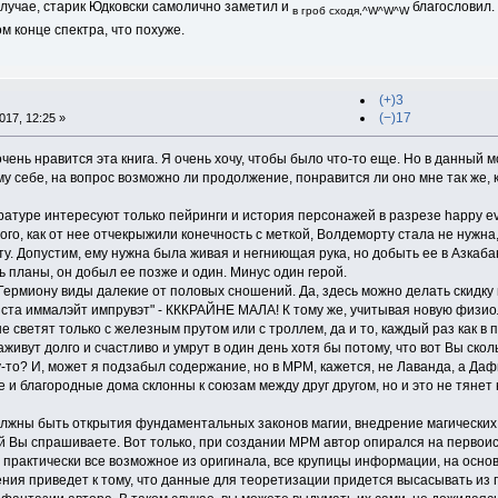
 случае, старик Юдковски самолично заметил и
благословил. 
в гроб сходя,^W^W^W
ом конце спектра, что похуже.
(+)3
(−)17
17, 12:25 »
очень нравится эта книга. Я очень хочу, чтобы было что-то еще. Но в данный 
ому себе, на вопрос возможно ли продолжение, понравится ли оно мне так же,
ературе интересуют только пейринги и история персонажей в разрезе happy eve
ого, как от нее отчекрыжили конечность с меткой, Волдеморту стала не нужна,
у. Допустим, ему нужна была живая и негниющая рука, но добыть ее в Азкабан
ь планы, он добыл ее позже и один. Минус один герой.
Гермиону виды далекие от половых сношений. Да, здесь можно делать скидку на
зиста иммалэйт импрувэт" - КККРАЙНЕ МАЛА! К тому же, учитывая новую физи
светят только с железным прутом или с троллем, да и то, каждый раз как в 
живут долго и счастливо и умрут в один день хотя бы потому, что вот Вы ско
у-то? И, может я подзабыл содержание, но в МРМ, кажется, не Лаванда, а Да
е и благородные дома склонны к союзам между друг другом, но и это не тянет
жны быть открытия фундаментальных законов магии, внедрение магических те
рой Вы спрашиваете. Вот только, при создании МРМ автор опирался на перво
 практически все возможное из оригинала, все крупицы информации, на осно
ия приведет к тому, что данные для теоретизации придется высасывать из п