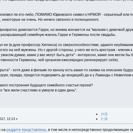
 произвел ли кто-либо, ПОМИМО Юдковского сиквел к HPMOR - серьезный или 
 некоторые не очень. Но ничего связного и полноценного.
нократно домогается Гарри, но книжка кончается на "мальчик с девочкой дру
 раскрывающий семейную жэизнь Гарри и Гермионы после свадьбы.
ал ее (в духе профессор Хиггинса) со сверхспособностями, эдакого неубивае
ого на ней мужчины. Но с другой стороны, у него же есть крестраж - ключик
 ужасом думаю, какие у вас могут быть дети" - интересно, какие они могли бы
твенности Гермионы, чей организм ежесекундно регенерирует себя).
рыта" - хотя даже в фильме по канону есть какая-то заявка на описание будуще
орую, правда, придется подкормить до кондиций) да и у Лаванды с Невиллом
акого построения будущего семейного счастья героев?
о "все жили счастливо и умерли в один день".
(+)1
(−)1
17, 12:13 »
я на
реддите представлены
, в том числе и непосредственно продолжающие сюж