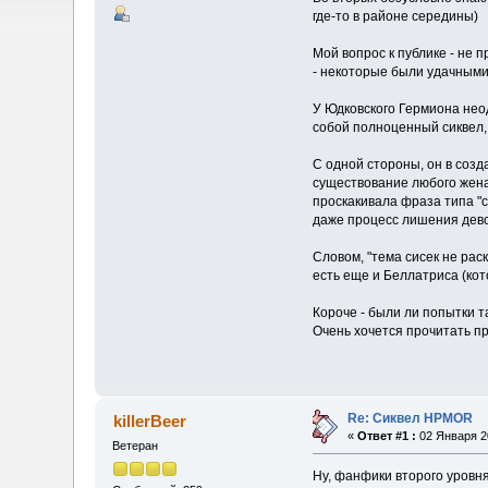
где-то в районе середины)
Мой вопрос к публике - не
- некоторые были удачными,
У Юдковского Гермиона неод
собой полноценный сиквел,
С одной стороны, он в созд
существование любого женат
проскакивала фраза типа "с
даже процесс лишения девс
Словом, "тема сисек не раск
есть еще и Беллатриса (кот
Короче - были ли попытки т
Очень хочется прочитать пр
Re: Сиквел HPMOR
killerBeer
«
Ответ #1 :
02 Января 20
Ветеран
Ну, фанфики второго уровн