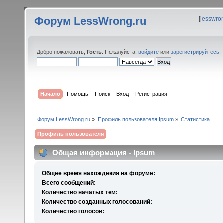
Форум LessWrong.ru
[
lesswro
Добро пожаловать,
Гость
. Пожалуйста,
войдите
или
зарегистрируйтесь
.
Начало
Помощь
Поиск
Вход
Регистрация
Форум LessWrong.ru
»
Профиль пользователя Ipsum
»
Статистика
Профиль пользователя
Общая информация - Ipsum
Общее время нахождения на форуме:
Всего сообщений:
Количество начатых тем:
Количество созданных голосований:
Количество голосов: