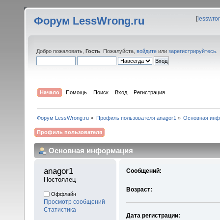
Форум LessWrong.ru
[
lesswro
Добро пожаловать,
Гость
. Пожалуйста,
войдите
или
зарегистрируйтесь
.
Начало
Помощь
Поиск
Вход
Регистрация
Форум LessWrong.ru
»
Профиль пользователя anagor1
»
Основная ин
Профиль пользователя
Основная информация
anagor1 
Сообщений:
Постоялец
Возраст:
Оффлайн
Просмотр сообщений
Статистика
Дата регистрации: