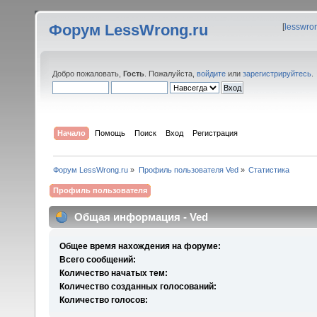
Форум LessWrong.ru
[
lesswro
Добро пожаловать,
Гость
. Пожалуйста,
войдите
или
зарегистрируйтесь
.
Начало
Помощь
Поиск
Вход
Регистрация
Форум LessWrong.ru
»
Профиль пользователя Ved
»
Статистика
Профиль пользователя
Общая информация - Ved
Общее время нахождения на форуме:
Всего сообщений:
Количество начатых тем:
Количество созданных голосований:
Количество голосов: