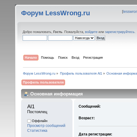
Форум LessWrong.ru
[
lesswro
Добро пожаловать,
Гость
. Пожалуйста,
войдите
или
зарегистрируйтесь
.
Начало
Помощь
Поиск
Вход
Регистрация
Форум LessWrong.ru
»
Профиль пользователя Al1
»
Основная информ
Профиль пользователя
Основная информация
Al1 
Сообщений:
Постоялец
Возраст:
Оффлайн
Просмотр сообщений
Статистика
Дата регистрации: