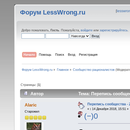
Форум LessWrong.ru
[
lesswro
Добро пожаловать,
Гость
. Пожалуйста,
войдите
или
зарегистрируйтесь
.
Начало
Помощь
Поиск
Вход
Регистрация
Форум LessWrong.ru
»
Главное
»
Сообщество рационалистов
(Модерат
Страницы: [
1
]
Автор
Тема: Перепись сообщест
Перепись сообщества - 
Alaric
«
:
14 Декабря 2018, 15:51 »
Старожил
(−)0