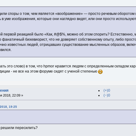
одили споры о том, чем является «воображение» — просто речевым оборотом
 в уме изображения, которые они наглядно видят, или они просто использую
ей первой реакцией было «Как, #@$%, можно об этом спорить? Естественно, 
о фанатичный бихевиорист, что не доверяет собственному опыту, либо прост
чно известных людей, отрицавших существование мысленных образов, включая
вился.
ать это слово) в том, что hpmor нравится людям с определенным складом хар
диции - не все на этом форуме сидят с ученой степенью
дения
(+)0
(−)0
я 2018, 22:09 »
2018, 19:25
у решили пересилить?