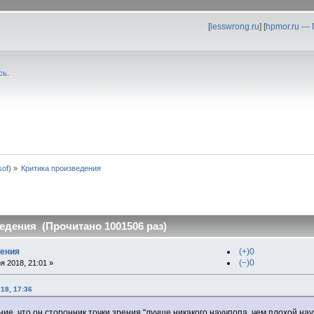
[
lesswrong.ru
] [
hpmor.ru —
сь
.
0sof
) »
Критика произведения
едения (Прочитано 1001506 раз)
дения
(+)0
(−)0
я 2018, 21:01 »
18, 17:36
ие, что он сторонник точки зрения "лучше никакого научпопа, чем плохой нау