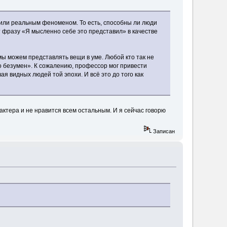
 или реальным феноменом. То есть, способны ли люди
т фразу «Я мысленно себе это представил» в качестве
мы можем представлять вещи в уме. Любой кто так не
о безумен». К сожалению, профессор мог привести
 видных людей той эпохи. И всё это до того как
актера и не нравится всем остальным. И я сейчас говорю
Записан