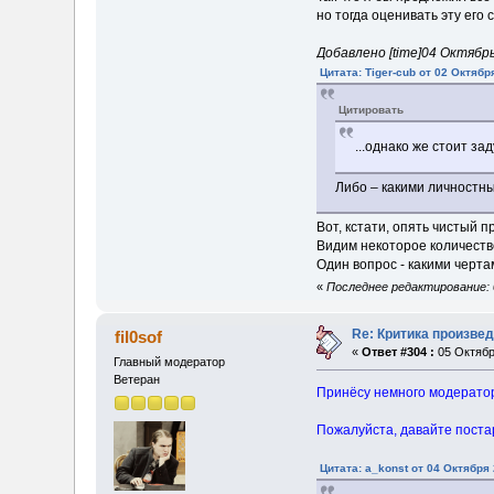
но тогда оценивать эту его
Добавлено [time]04 Октябрь 
Цитата: Tiger-cub от 02 Октябр
Цитировать
...однако же стоит з
Либо – какими личностн
Вот, кстати, опять чистый
Видим некоторое количество 
Один вопрос - какими черта
«
Последнее редактирование: 
Re: Критика произве
fil0sof
«
Ответ #304 :
05 Октябр
Главный модератор
Ветеран
Принёсу немного модераторс
Пожалуйста, давайте поста
Цитата: a_konst от 04 Октября 