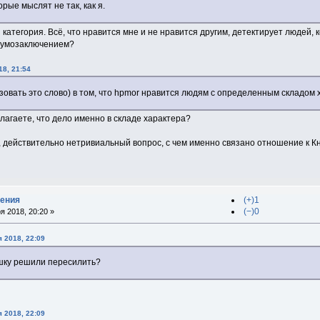
рые мыслят не так, как я.
категория. Всё, что нравится мне и не нравится другим, детектирует людей, к
м умозаключением?
18, 21:54
зовать это слово) в том, что hpmor нравится людям с определенным складом 
лагаете, что дело именно в складе характера?
, действительно нетривиальный вопрос, с чем именно связано отношение к Кн
дения
(+)1
(−)0
я 2018, 20:20 »
я 2018, 22:09
ашку решили пересилить?
я 2018, 22:09