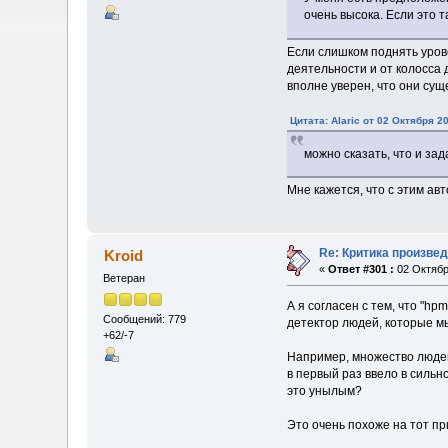
очень высока. Если это т
Если слишком поднять уров
деятельности и от колосса 
вполне уверен, что они сущ
Цитата: Alaric от 02 Октября 20
можно сказать, что и за
Мне кажется, что с этим ав
Re: Критика произве
Kroid
«
Ответ #301 :
02 Октябр
Ветеран
А я согласен с тем, что "hp
Сообщений: 779
детектор людей, которые мыс
+62/-7
Например, множество людей 
в первый раз ввело в сильн
это унылым?
Это очень похоже на тот пр