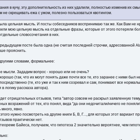
ания в кучу, эту дополнительность из них удалили, полностью изменив их см
 не скрещивать ежа с ужом, полезно пользоваться квотингом.
ыла цельная мысль. И посты собеседников воспринимаю так же. Как Вам не нрав
нили мою цельную мысль на отдельные фразы, которые от этого потеряли бол
отдельные словосочетания в них.
редыдущем посте была одна (не считая последней строчки, адресованной Ala
чше прояснить.
другими словами, формальнее:
е мысли. Зададим вопрос - хорошо или не очень?
орошо (так, что их могут понять даже почти все те, кто заранее с ними был не
осредственно (те, кто уже и так к ним созревал и сам, понимают все нормально
 в логику рассказа автора).
удет отрицательных отзывов, типа "автор совсем не раскрыл заявленную тему"
х возражений от тех, кто понял, вида "да они недочитали/ничего не поняли
 много, явно.
этого нужно посмотреть на другие книги Б, В, Г..., для которых этот вариант 
тзывов практически нет.
теореме Байеса, получаем, что гипотеза 2 значительно вероятнее, чем гипоте
льно: