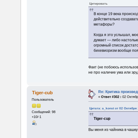
Цитировать
В конце 19 века происх
действительно создавать
метафоры?
Когда я это услышал, мо
думает — либо настольк
огромный список достато
бихевиоризм вообще поя
Факт (не побоюсь использов
не про наличие ума или эру
Re: Критика произве
Tiger-cub
«
Ответ #302 :
02 Октябр
Пользователь
Цитата: a_konst от 02 Октября 
Сообщений: 98
+10/-1
Tiger-cup
Вы меня из чайника в чашк