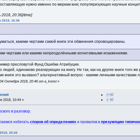
 составляющую нужно именно по меркам книг, популяризующих научные концепци
2018, 20:36[/time]:
я 2018, 16:36
адуматься, какими чертами самой книги эти обвинения спровоцированы.
ыми чертами или какими непреодолёнными когнитивными искажениями.
 пример пресловутой Фунд.Ошибки Атрибуции.
людей, одинаково реагирующих на книгу. Не так, как на другие книги того же 
ми книги это вызвано? альтернативный вопрос - какими личными качествами 
04 Октября 2018, 20:46 от a_konst
»
дения
(+)0
(−)0
я 2018, 10:44 »
кого в разговор.
раемся избегать
споров об определениях
и провалов в
презумпцию типично
2018, 20:20