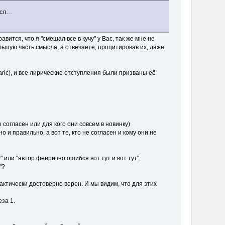
ысл…
ится, что я "смешал все в кучу" у Вас, так же мне не
ьшую часть смысла, а отвечаете, процитировав их, даже
ric), и все лирические отступления были призваны её
 согласен или для кого они совсем в новинку)
 и правильно, а вот те, кто не согласен и кому они не
 или "автор феерично ошибся вот тут и вот тут",
"?
практически достоверно верен. И мы видим, что для этих
за 1.