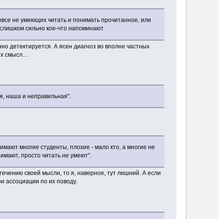
вовсе не умеющих читать и понимать прочитанное, или
- слишком сильно кое-что напоминают.
нно детектируется. А ясен диагноз во вполне частных
 их смысл…
ия, наша и неправильная".
имают многие студенты, плохие - мало кто, а многие не
нимают, просто читать не умеют".
чению своей мысли, то я, наверное, тут лишний. А если
и ассоциации по их поводу.