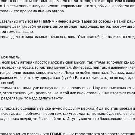
имает вовсе - это может быть проблема как читателя, так и автора. Или вообщ
о. Но если многие книгу понимают неправильно - то это, обычно, проблема 
степени это проблема именно автора.
цательных отзывов на ГПиМРМ именно в духе "Гарри же совсем не такой рацио
оящие дети так себя не ведут, автор не знает настоящих детей, поэтому авто
 этой теме написано.
виная доля отрицательных отзывов таковы. Учитывая общее количество людей,
я моя мысль.
если цель автора - просто изложить свои мысли, так, чтобы их поняли как 
ь поведение людей, то картина меняется. Во-первых, при таком давлении (явн
ется дополнительное сопротивление. Люди не любят меняться. Поэтому, даж
разные мелочи, к чему придраться. (тут бы Вам и возликовать, но не надо зде
ончена!)
ческими оттенками -уже не науч-поп, по определению. Наука не высказывает 
и, этого требующие - религиозные, в той или иной степени. Они излагают каку
 разделяешь, то надо делать так-то".
у такой, то оценивать её уже нужно по другим меркам. И да, по этим меркам 
никает другая проблема - перед тем, как утверждать, что всем будет полезно 
а для всех людей, чтобы по ней жить. И тут нужно что-то более весомое, на м
-таки вернуться к версии, что ГПиМРМ - (ну, кроме того что это просто эстет