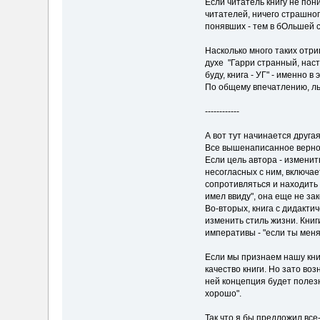
Если читатель книгу не пон
читателей, ничего страшног
понявших - тем в бОльшей 
Насколько много таких отри
духе "Гарри странный, наст
буду, книга - УГ" - именно в
По общему впечатлению, ль
------------
А вот тут начинается друга
Все вышенаписанное верно, 
Если цель автора - изменит
несогласных с ним, включа
сопротивляться и находить 
имел ввиду", она еще не зак
Во-вторых, книга с дидакти
изменить стиль жизни. Книг
императивы - "если ты меня
Если мы признаем нашу книг
качество книги. Но зато воз
ней концепция будет полезн
хорошо".
Так что я бы предложил все