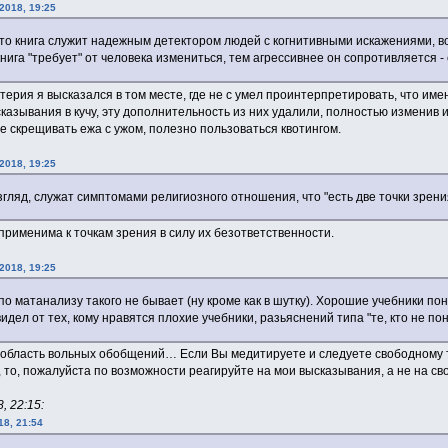
2018, 19:25
 что книга служит надежным детектором людей с когнитивными искажениями, 
 книга "требует" от человека измениться, тем агрессивнее он сопротивляется 
ерия я высказался в том месте, где не с умел проинтерпретировать, что име
сказывания в кучу, эту дополнительность из них удалили, полностью изменив
 скрещивать ежа с ужом, полезно пользоваться квотингом.
2018, 19:25
взгляд, служат симптомами религиозного отношения, что "есть две точки зрен
рименима к точкам зрения в силу их безответственности.
2018, 19:25
по матанализу такого не бывает (ну кроме как в шутку). Хорошие учебники пон
видел от тех, кому нравятся плохие учебники, разьяснений типа "те, кто не по
в область вольных обобщений… Если Вы медитируете и следуете свободному те
 то, пожалуйста по возможности реагируйте на мои высказывания, а не на сво
, 22:15:
18, 21:54