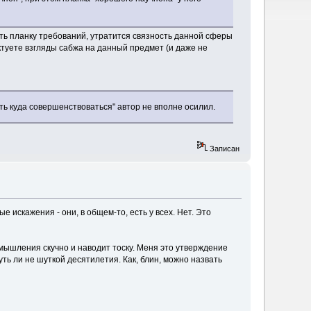
ть планку требований, утратится связность данной сферы
ктуете взгляды сабжа на данный предмет (и даже не
сть куда совершенствоваться" автор не вполне осилил.
Записан
е искажения - они, в общем-то, есть у всех. Нет. Это
змышления скучно и наводит тоску. Меня это утверждение
ть ли не шуткой десятилетия. Как, блин, можно назвать