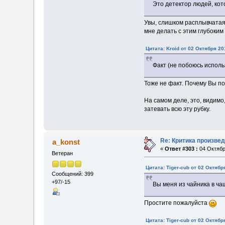
Это детектор людей, кото
Увы, слишком расплывчатая 
мне делать с этим глубоки
Цитата: Kroid от 02 Октября 20
Факт (не побоюсь исполь
Тоже не факт. Почему Вы по
На самом деле, это, видимо
затевать всю эту рубку.
Re: Критика произве
a_konst
«
Ответ #303 :
04 Октябр
Ветеран
Цитата: Tiger-cub от 02 Октябр
Сообщений: 399
+97/-15
Вы меня из чайника в ч
Простите пожалуйста
Цитата: Tiger-cub от 02 Октябр