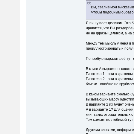
Вы, свалив мои высказыв
Чтобы подобным образом
Я пишу пост целиком. Это б
нравится, что Вы раздерба
не на фразы целиком, а на 
Между тем мысль у меня в п
проиллюстрировать и полу
Попробую выразить её тут 
В книге А выражены сложны
Гипотеза 1 - они выражены х
Гипотеза 2 - они выражены п
близки - вообще не врубился
В каком варианте сколько б
вызывающих массу однотипны
В варианте 2 их будет очень
А в варианте 1? Для оценки 
книг таких отрицательных о
Тем самым, по любимой тут 
Другими словами, неформа