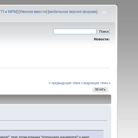
 ГП и МРМ
] [
Умнеем вместе
] [
мобильная версия форума
]
Новости:
« предыдущая тема
следующая тема »
ПЕЧАТЬ
чпоп", при этом планка "хорошего научпопа" у него