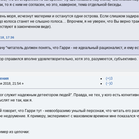
ак, то я с ним не согласен, но это, наверное, тема отдельной беседы.
ень моря, исчезнут материки и останутся одни острова. Если слишком задира
до колоса станет не слышно голоса… Впрочем, я не уверен, что Вы верно тра
ествуют в законченном виде).
18, 17:36
дачу "читатель должен понять, что Гарри - не идеальный рационалист, и ему е
тор справился вполне удовлетворительно, хотя это, разумеется, субъективно.
дения
(+)3
(−)0
я 2018, 21:54 »
mor служит надежным детектором людей". Правда, не тех, у кого есть когнитивны
лят не так, как я.
говорит, что Гарри тут - невообразимо унылый персонаж, что читать его ра
ое недоумение. К примеру, эксперимент с маховиком времени мне показался чу
имер из цепочки: