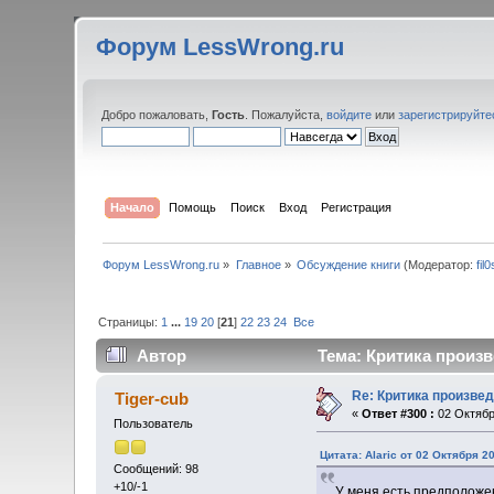
Форум LessWrong.ru
Добро пожаловать,
Гость
. Пожалуйста,
войдите
или
зарегистрируйте
Начало
Помощь
Поиск
Вход
Регистрация
Форум LessWrong.ru
»
Главное
»
Обсуждение книги
(Модератор:
fil
Страницы:
1
...
19
20
[
21
]
22
23
24
Все
Автор
Тема: Критика произв
Re: Критика произве
Tiger-cub
«
Ответ #300 :
02 Октябр
Пользователь
Цитата: Alaric от 02 Октября 20
Сообщений: 98
+10/-1
У меня есть предположен