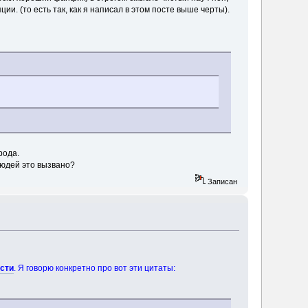
и. (то есть так, как я написал в этом посте выше черты).
рода.
людей это вызвано?
Записан
сти
. Я говорю конкретно про вот эти цитаты: