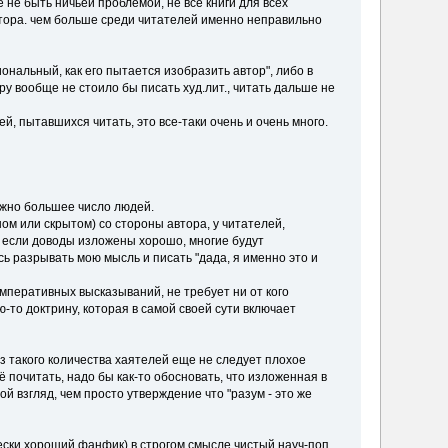
е не быть ничьей проблемой, не все книги для всех
автора. чем больше среди читателей именно неправильно
нальный, как его пытается изобразить автор", либо в
ру вообще не стоило бы писать худ.лит., читать дальше не
 пытавшихся читать, это все-таки очень и очень много.
можно большее число людей.
ом или скрытом) со стороны автора, у читателей,
е если доводы изложены хорошо, многие будут
сь разрывать мою мысль и писать "дада, я именно это и
императивных высказываний, не требует ни от кого
ю-то доктрину, которая в самой своей сути включает
из такого количества хаятелей еще не следует плохое
её почитать, надо бы как-то обосновать, что изложенная в
ой взгляд, чем просто утверждение что "разум - это же
ически хороший фанфик) в строгом смысле чистый науч-поп,