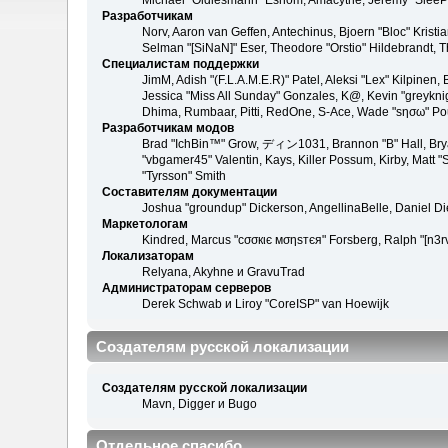
Michael "Oldiesmann" Eshom, Amacythe, Jeremy "SleePy
Разработчикам
Norv, Aaron van Geffen, Antechinus, Bjoern "Bloc" Kris
Selman "[SiNaN]" Eser, Theodore "Orstio" Hildebrandt, T
Специалистам поддержки
JimM, Adish "(F.L.A.M.E.R)" Patel, Aleksi "Lex" Kilpinen
Jessica "Miss All Sunday" Gonzales, K@, Kevin "greyknight
Dhima, Rumbaar, Pitti, RedOne, S-Ace, Wade "sησω" Po
Разработчикам модов
Brad "IchBin™" Grow, ディン1031, Brannon "B" Hall, Bryan
"vbgamer45" Valentin, Kays, Killer Possum, Kirby, Matt
"Tyrsson" Smith
Составителям документации
Joshua "groundup" Dickerson, AngellinaBelle, Daniel D
Маркетологам
Kindred, Marcus "cσσкιє мσηѕтєя" Forsberg, Ralph "[n3r
Локализаторам
Relyana, Akyhne и GravuTrad
Администраторам серверов
Derek Schwab и Liroy "CoreISP" van Hoewijk
Создателям русской локализации
Создателям русской локализации
Mavn, Digger и Bugo
Отдельное спасибо