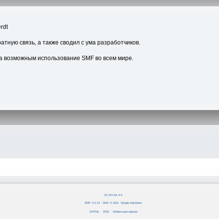
rdt
атную связь, а также сводил с ума разработчиков.
а возможным использование SMF во всем мире.
CC BY-SA 4.0
SMF 2.0.14
|
SMF © 2011
,
Simple Machines
XHTML
RSS
Мобильная версия