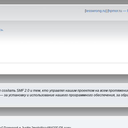
[
lesswrong.ru
] [
hpmor.ru —
сь
.
 создать SMF 2.0 и тем, кто управлял нашим проектом на всем протяжении
— за установку и использование нашего программного обеспечения, за обра