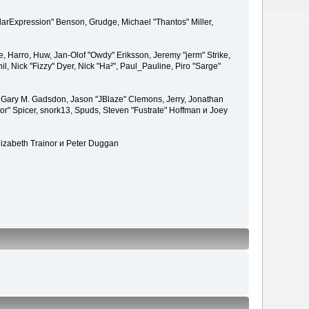
larExpression" Benson, Grudge, Michael "Thantos" Miller,
e, Harro, Huw, Jan-Olof "Owdy" Eriksson, Jeremy "jerm" Strike,
il, Nick "Fizzy" Dyer, Nick "Ha²", Paul_Pauline, Piro "Sarge"
 Gary M. Gadsdon, Jason "JBlaze" Clemons, Jerry, Jonathan
or" Spicer, snork13, Spuds, Steven "Fustrate" Hoffman и Joey
lizabeth Trainor и Peter Duggan