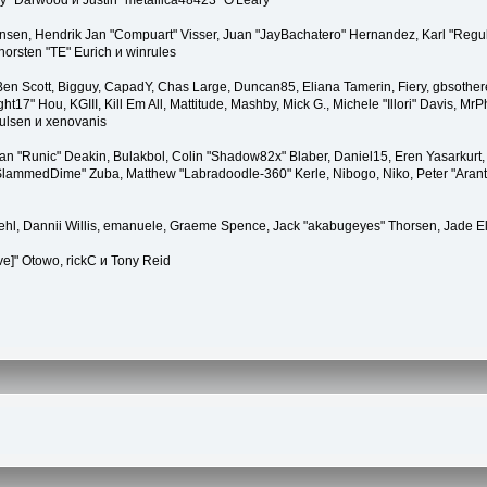
" Darwood и Justin "metallica48423" O'Leary
tiansen, Hendrik Jan "Compuart" Visser, Juan "JayBachatero" Hernandez, Karl "Regu
horsten "TE" Eurich и winrules
, Ben Scott, Bigguy, CapadY, Chas Large, Duncan85, Eliana Tamerin, Fiery, gbsother
17" Hou, KGIII, Kill Em All, Mattitude, Mashby, Mick G., Michele "Illori" Davis, MrPh
ulsen и xenovanis
 "Runic" Deakin, Bulakbol, Colin "Shadow82x" Blaber, Daniel15, Eren Yasarkurt,
 "SlammedDime" Zuba, Matthew "Labradoodle-360" Kerle, Nibogo, Niko, Peter "Arant
iehl, Dannii Willis, emanuele, Graeme Spence, Jack "akabugeyes" Thorsen, Jade E
ve]" Otowo, rickC и Tony Reid