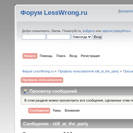
Форум LessWrong.ru
[
lesswro
Добро пожаловать,
Гость
. Пожалуйста,
войдите
или
зарегистрируйтесь
.
Начало
Помощь
Поиск
Вход
Регистрация
Форум LessWrong.ru
»
Профиль пользователя still_at_the_party
»
Просм
Профиль пользователя
Просмотр сообщений
В этом разделе можно просмотреть все сообщения, сделанные этим п
Сообщения
Темы
Вложения
Сообщения - still_at_the_party