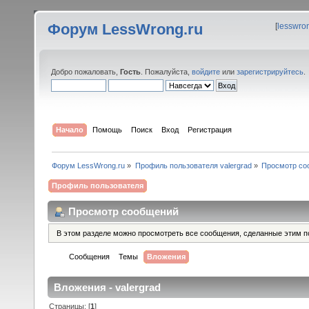
Форум LessWrong.ru
[
lesswro
Добро пожаловать,
Гость
. Пожалуйста,
войдите
или
зарегистрируйтесь
.
Начало
Помощь
Поиск
Вход
Регистрация
Форум LessWrong.ru
»
Профиль пользователя valergrad
»
Просмотр со
Профиль пользователя
Просмотр сообщений
В этом разделе можно просмотреть все сообщения, сделанные этим п
Сообщения
Темы
Вложения
Вложения - valergrad
Страницы: [
1
]