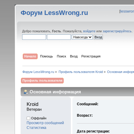
Форум LessWrong.ru
[
lesswro
Добро пожаловать,
Гость
. Пожалуйста,
войдите
или
зарегистрируйтесь
.
Начало
Помощь
Поиск
Вход
Регистрация
Форум LessWrong.ru
»
Профиль пользователя Kroid
»
Основная инфор
Профиль пользователя
Основная информация
Kroid 
Сообщений:
Ветеран
Возраст:
Оффлайн
Просмотр сообщений
Статистика
Дата регистрации: