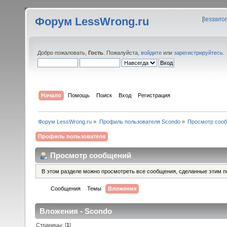
Форум LessWrong.ru
[
lesswro
Добро пожаловать,
Гость
. Пожалуйста,
войдите
или
зарегистрируйтесь
.
Начало
Помощь
Поиск
Вход
Регистрация
Форум LessWrong.ru
»
Профиль пользователя Scondo
»
Просмотр соо
Профиль пользователя
Просмотр сообщений
В этом разделе можно просмотреть все сообщения, сделанные этим п
Сообщения
Темы
Вложения
Вложения - Scondo
Страницы: [
1
]