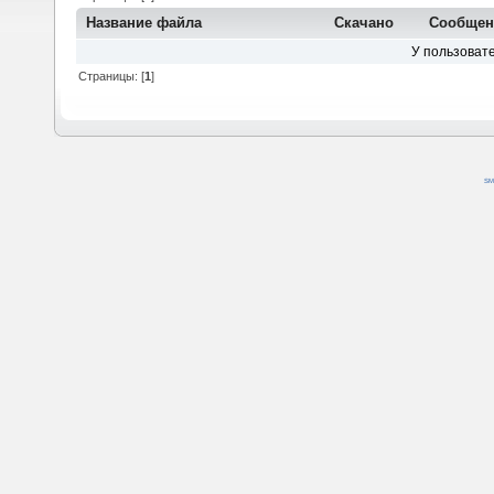
Название файла
Скачано
Сообщен
У пользовате
Страницы: [
1
]
SM