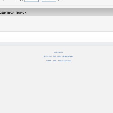
одиться поиск
CC BY-SA 4.0
SMF 2.0.14
|
SMF © 2011
,
Simple Machines
XHTML
RSS
Мобильная версия