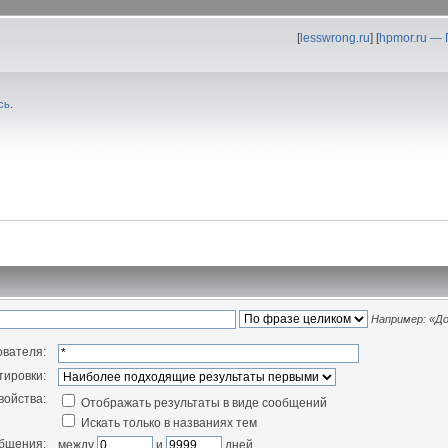
[
lesswrong.ru
] [
hpmor.ru —
сь
.
Например:
«До
ователя:
тировки:
войства:
Отображать результаты в виде сообщений
Искать только в названиях тем
общения:
между
и
дней