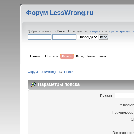
Форум LessWrong.ru
Добро пожаловать,
Гость
. Пожалуйста,
войдите
или
зарегистрируйте
Начало
Помощь
Поиск
Вход
Регистрация
Форум LessWrong.ru
»
Поиск
Параметры поиска
Искать:
От польз
Порядок сор
С
Возраст со