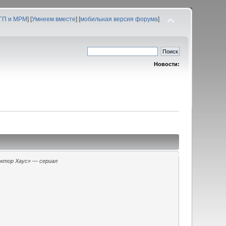
 ГП и МРМ
] [
Умнеем вместе
] [
мобильная версия форума
]
Новости:
ктор Хаус» — сериал