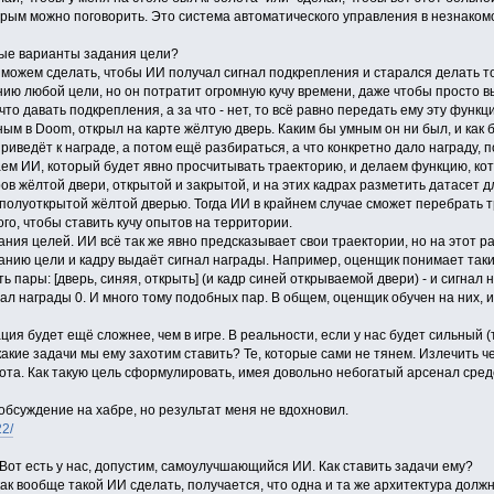
торым можно поговорить. Это система автоматического управления в незнаком
ные варианты задания цели?
можем сделать, чтобы ИИ получал сигнал подкрепления и старался делать то
ию любой цели, но он потратит огромную кучу времени, даже чтобы просто вы
что давать подкрепления, а за что - нет, то всё равно передать ему эту функ
м в Doom, открыл на карте жёлтую дверь. Каким бы умным он ни был, и как бы
риведёт к награде, а потом ещё разбираться, а что конкретно дало награду, п
аем ИИ, который будет явно просчитывать траекторию, и делаем функцию, ко
ов жёлтой двери, открытой и закрытой, и на этих кадрах разметить датасет 
 полуоткрытой жёлтой дверью. Тогда ИИ в крайнем случае сможет перебрать тр
ого, чтобы ставить кучу опытов на территории.
ания целей. ИИ всё так же явно предсказывает свои траектории, но на этот р
анию цели и кадру выдаёт сигнал награды. Например, оценщик понимает такие 
ть пары: [дверь, синяя, открыть] (и кадр синей открываемой двери) - и сигнал 
нал награды 0. И много тому подобных пар. В общем, оценщик обучен на них, и
ация будет ещё сложнее, чем в игре. В реальности, если у нас будет сильный 
акие задачи мы ему захотим ставить? Те, которые сами не тянем. Излечить ч
ота. Как такую цель сформулировать, имея довольно небогатый арсенал сре
обсуждение на хабре, но результат меня не вдохновил.
22/
Вот есть у нас, допустим, самоулучшающийся ИИ. Как ставить задачи ему?
как вообще такой ИИ сделать, получается, что одна и та же архитектура долж