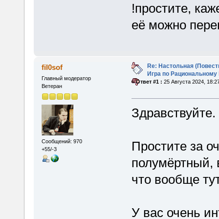
!простите, каж
её можно пере
Re: Настольная (Повест
fil0sof
Игра по Рациональному
Главный модератор
«
Ответ #1 :
25 Августа 2024, 18:2
Ветеран
Здравствуйте.
Сообщений: 970
Простите за о
+55/-3
полумёртный, 
что вообще тут
У вас очень ин