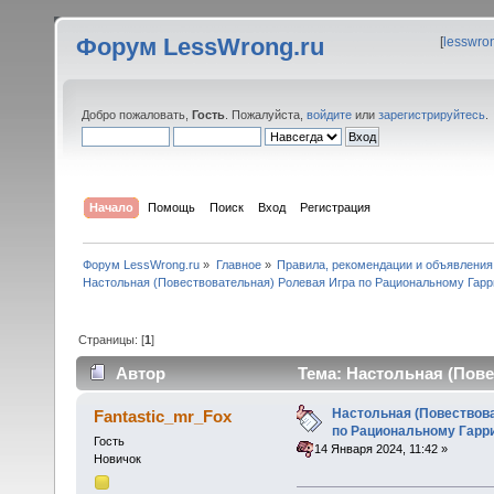
Форум LessWrong.ru
[
lesswro
Добро пожаловать,
Гость
. Пожалуйста,
войдите
или
зарегистрируйтесь
.
Начало
Помощь
Поиск
Вход
Регистрация
Форум LessWrong.ru
»
Главное
»
Правила, рекомендации и объявления
Настольная (Повествовательная) Ролевая Игра по Рациональному Гарр
Страницы: [
1
]
Автор
Тема: Настольная (Пове
(Прочитано 57545 раз)
Настольная (Повествов
Fantastic_mr_Fox
по Рациональному Гарр
Гость
«
:
14 Января 2024, 11:42 »
Новичок