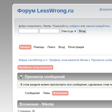
Форум LessWrong.ru
[
lesswro
Добро пожаловать,
Гость
. Пожалуйста,
войдите
или
зарегистрируйтесь
.
Начало
Помощь
Поиск
Вход
Регистрация
Форум LessWrong.ru
»
Профиль пользователя Nikolai
»
Просмотр сооб
Профиль пользователя
Просмотр сообщений
В этом разделе можно просмотреть все сообщения, сделанные этим п
Сообщения
Темы
Вложения
Вложения - Nikolai
Страницы: [
1
]