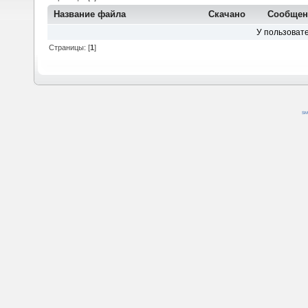
Название файла
Скачано
Сообщен
У пользовате
Страницы: [
1
]
SM