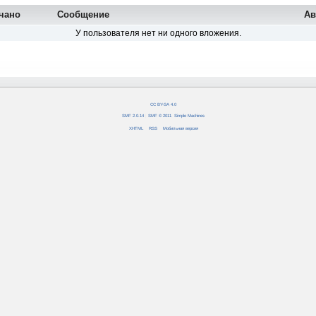
чано
Сообщение
Ав
У пользователя нет ни одного вложения.
CC BY-SA 4.0
SMF 2.0.14
|
SMF © 2011
,
Simple Machines
XHTML
RSS
Мобильная версия