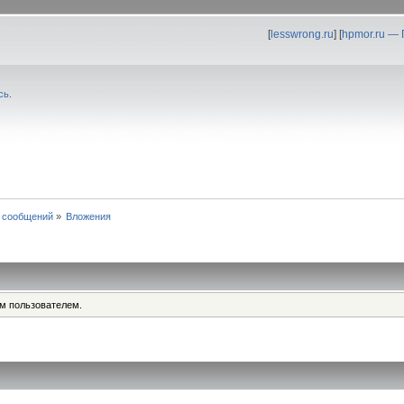
[
lesswrong.ru
] [
hpmor.ru —
сь
.
 сообщений
»
Вложения
им пользователем.