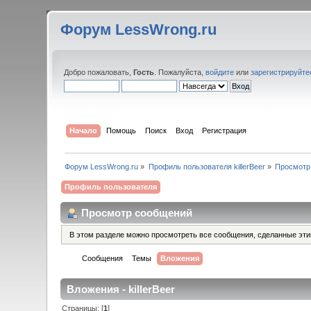
Форум LessWrong.ru
Добро пожаловать,
Гость
. Пожалуйста,
войдите
или
зарегистрируйте
Начало
Помощь
Поиск
Вход
Регистрация
Форум LessWrong.ru
»
Профиль пользователя killerBeer
»
Просмотр
Профиль пользователя
Просмотр сообщений
В этом разделе можно просмотреть все сообщения, сделанные эт
Сообщения
Темы
Вложения
Вложения - killerBeer
Страницы: [
1
]