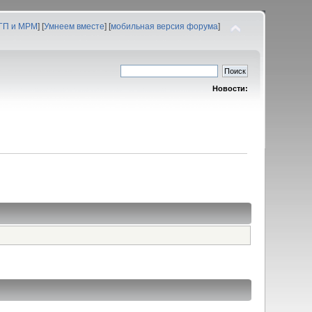
 ГП и МРМ
] [
Умнеем вместе
] [
мобильная версия форума
]
Новости: