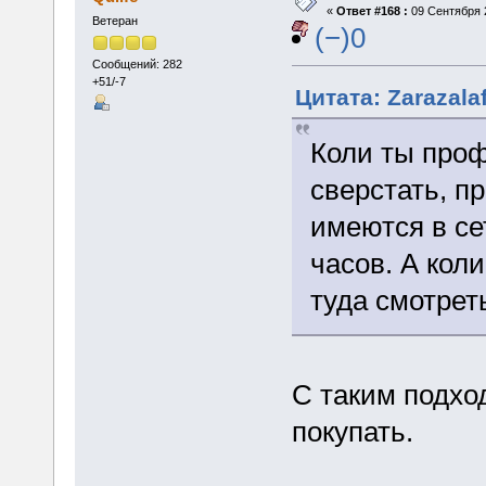
«
Ответ #168 :
09 Сентября 2
Ветеран
(−)0
Сообщений: 282
+51/-7
Цитата: Zarazala
Коли ты проф
сверстать, п
имеются в се
часов. А кол
туда смотрет
С таким подход
покупать.