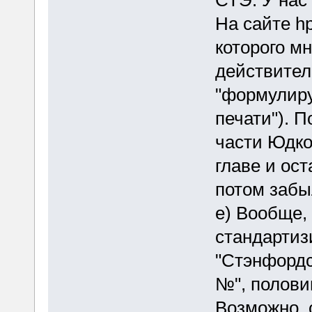
СТЭ. У нас
На сайте hp
которого мн
действитель
"формулиру
печати"). П
части Юдко
главе и ост
потом забы
е) Вообще,
стандартиз
"Стэнфорд
№", полови
Возможно, с