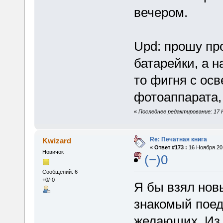
вечером.
Upd: прошу пр
батарейки, а н
то фигня с ос
фотоаппарата,
«
Последнее редактирование: 17 Но
Re: Печатная книга
Kwizard
«
Ответ #173 :
16 Ноября 201
Новичок
(−)0
Сообщений: 6
+0/-0
Я бы взял новы
знакомый поед
желающих. Из п