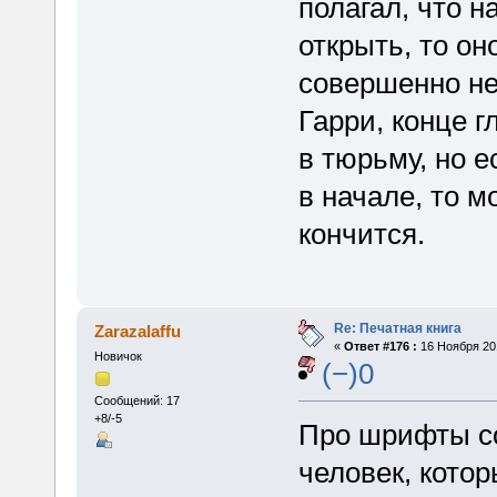
полагал, что н
открыть, то он
совершенно не
Гарри, конце г
в тюрьму, но е
в начале, то м
кончится.
Re: Печатная книга
Zarazalaffu
«
Ответ #176 :
16 Ноября 201
Новичок
(−)0
Сообщений: 17
+8/-5
Про шрифты со
человек, кото