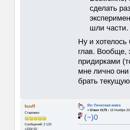
сделать ра
эксперимен
шли части.
Ну и хотелось
глав. Вообще,
придирками (то
мне лично они
брать текущую
Re: Печатная книга
kuuff
«
Ответ #175 :
16 Ноября 201
Старожил
(−)0
Сообщений: 2 133
+220/-52