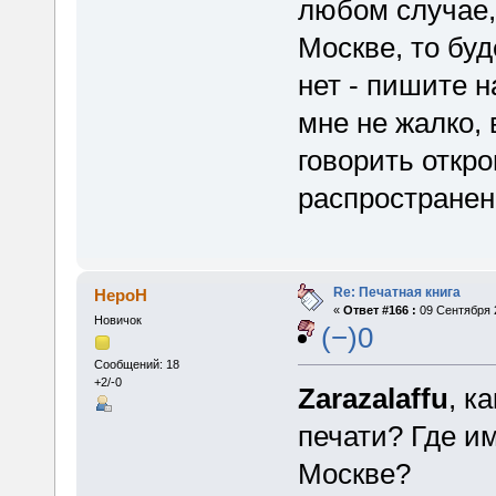
любом случае, 
Москве, то буд
нет - пишите н
мне не жалко,
говорить откро
распространен
Re: Печатная книга
HepoH
«
Ответ #166 :
09 Сентября 2
Новичок
(−)0
Сообщений: 18
+2/-0
Zarazalaffu
, к
печати? Где и
Москве?