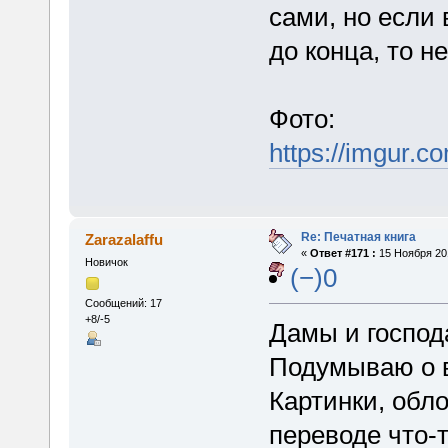
сами, но если 
до конца, то н
Фото:
https://imgur.c
Re: Печатная книга
Zarazalaffu
«
Ответ #171 :
15 Ноября 201
Новичок
(−)0
Сообщений: 17
+8/-5
Дамы и господ
Подумываю о в
Картинки, обл
переводе что-