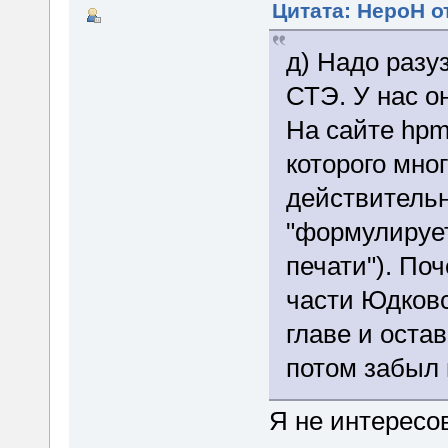
Цитата: HepoH от
д) Надо разу
СТЭ. У нас о
На сайте hpmo
которого мно
действительн
"формулирует
печати"). По
части Юдковс
главе и остав
потом забыл 
Я не интересо