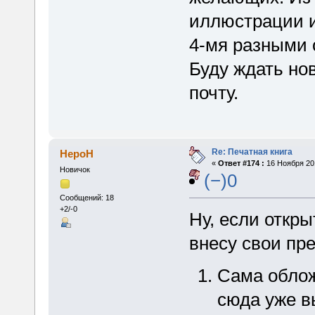
иллюстрации и
4-мя разными 
Буду ждать но
почту.
Re: Печатная книга
HepoH
«
Ответ #174 :
16 Ноября 201
Новичок
(−)0
Сообщений: 18
+2/-0
Ну, если откры
внесу свои пр
Сама облож
сюда уже в