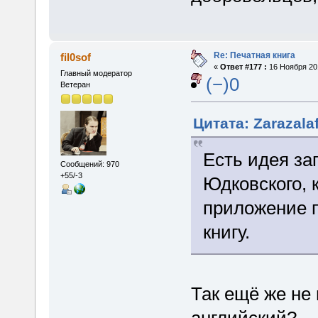
Re: Печатная книга
fil0sof
«
Ответ #177 :
16 Ноября 201
Главный модератор
(−)0
Ветеран
Цитата: Zarazala
Есть идея за
Сообщений: 970
+55/-3
Юдковского, 
приложение 
книгу.
Так ещё же не