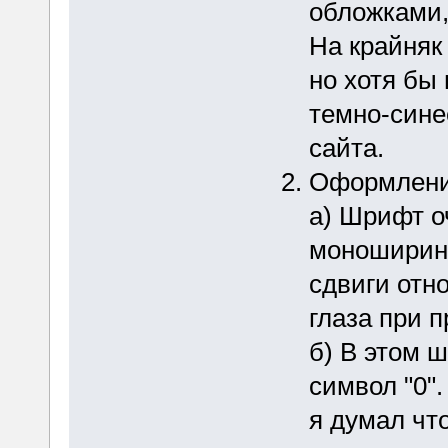
обложками,
На крайняк 
но хотя бы
темно-сине
сайта.
Оформлени
а) Шрифт о
моноширинн
сдвиги отн
глаза при 
б) В этом 
символ "0".
я думал чт