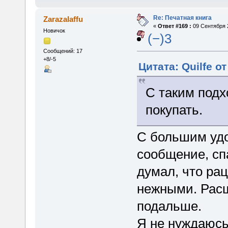
Re: Печатная книга
Zarazalaffu
«
Ответ #169 :
09 Сентября 2
Новичок
(−)3
Сообщений: 17
+8/-5
Цитата: Quilfe о
С таким подх
покупать.
С большим удо
сообщение, сп
думал, что ра
нежными. Расш
подальше.
Я не нуждаюсь 