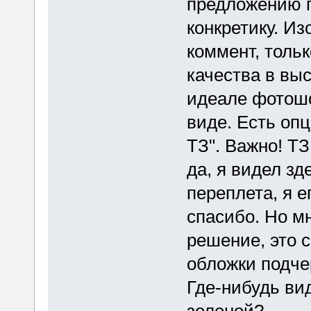
предложению п
конкретику. И
коммент, тольк
качества в вы
идеале фотошо
виде. Есть опц
ТЗ". Важно! ТЗ
да, я видел з
переплета, я е
спасибо. Но м
решение, это с
обложки подчер
Где-нибудь ви
зеленой?