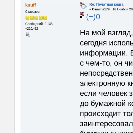
Re: Печатная книга
kuuff
«
Ответ #179 :
16 Ноября 201
Старожил
(−)0
Сообщений: 2 133
+220/-52
На мой взгляд,
сегодня испол
информации. Е
с чем-то, он ч
непосредствен
электронную кн
если человек 
до бумажной ко
происходит тол
заинтересовал