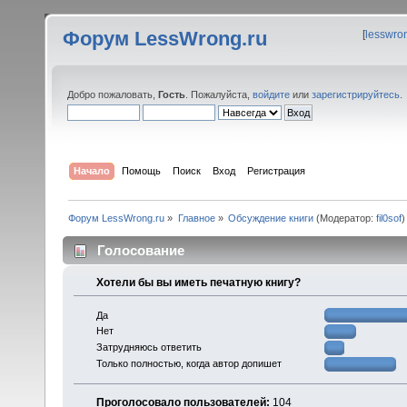
Форум LessWrong.ru
[
lesswro
Добро пожаловать,
Гость
. Пожалуйста,
войдите
или
зарегистрируйтесь
.
Начало
Помощь
Поиск
Вход
Регистрация
Форум LessWrong.ru
»
Главное
»
Обсуждение книги
(Модератор:
fil0sof
)
Голосование
Хотели бы вы иметь печатную книгу?
Да
Нет
Затрудняюсь ответить
Только полностью, когда автор допишет
Проголосовало пользователей:
104