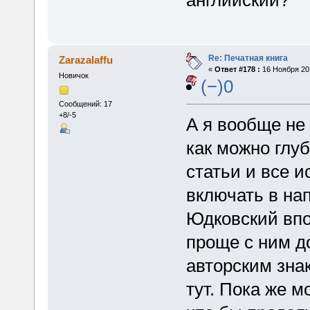
английский?
Re: Печатная книга
Zarazalaffu
«
Ответ #178 :
16 Ноября 201
Новичок
(−)0
Сообщений: 17
+8/-5
А я вообще не 
как можно глуб
статьи и все 
включать в на
Юдковский впо
проще с ним до
авторским знак
тут. Пока же м