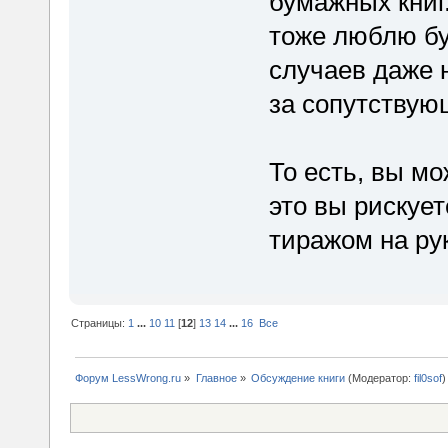
бумажных книг
тоже люблю бу
случаев даже 
за сопутствую
То есть, вы мо
это вы рискуе
тиражом на ру
Страницы:
1
...
10
11
[
12
]
13
14
...
16
Все
Форум LessWrong.ru
»
Главное
»
Обсуждение книги
(Модератор:
fil0sof
)