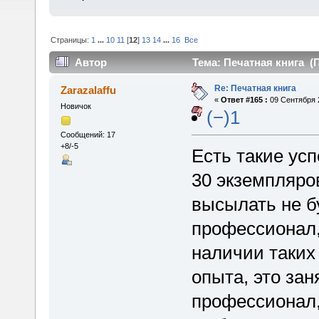
Страницы:
1
...
10
11
[
12
]
13
14
...
16
Все
Автор
Тема: Печатная книга (П
Re: Печатная книга
Zarazalaffu
«
Ответ #165 :
09 Сентября 2
Новичок
(−)1
Сообщений: 17
+8/-5
Есть такие усп
30 экземпляро
высылать не бу
профессионал, 
наличии таких 
опыта, это зан
профессионал, 