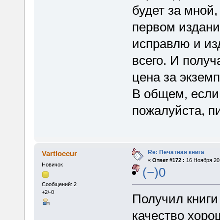
будет за мной,
первом издани
исправлю и из
всего. И получ
цена за экземп
В общем, если 
пожалуйста, п
Re: Печатная книга
Vartloccur
«
Ответ #172 :
16 Ноября 201
Новичок
(−)0
Сообщений: 2
+2/-0
Получил книги 
качество хоро