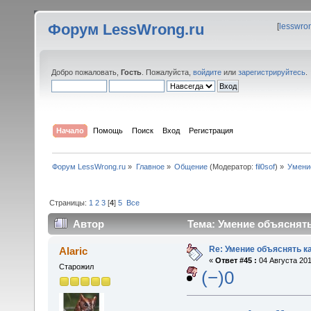
Форум LessWrong.ru
[
lesswro
Добро пожаловать,
Гость
. Пожалуйста,
войдите
или
зарегистрируйтесь
.
Начало
Помощь
Поиск
Вход
Регистрация
Форум LessWrong.ru
»
Главное
»
Общение
(Модератор:
fil0sof
) »
Умени
Страницы:
1
2
3
[
4
]
5
Все
Автор
Тема: Умение объяснять
Re: Умение объяснять ка
Alaric
«
Ответ #45 :
04 Августа 201
Старожил
(−)0