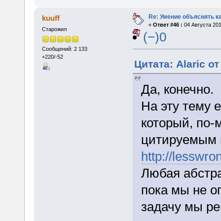
Re: Умение объяснять ка
kuuff
«
Ответ #46 :
04 Августа 201
Старожил
(−)0
Сообщений: 2 133
+220/-52
Цитата: Alaric от
Да, конечно.
На эту тему 
который, по-
цитируемым 
http://lesswro
Любая абстра
пока мы не о
задачу мы р