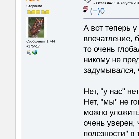
«
Ответ #47 :
04 Августа 201
Старожил
(−)0
А вот теперь 
впечатление, б
Сообщений: 1 744
то очень глоба
+175/-17
никому не пре
задумывался, 
Нет, "у нас" н
Нет, "мы" не г
можно уложить
очень уверен,
полезности" в 