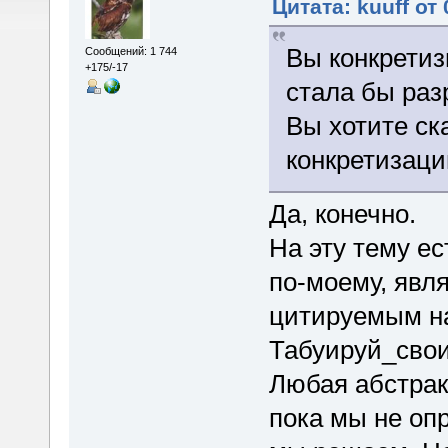
Цитата: kuuff от 
Вы конкретиз
Сообщений: 1 744
+175/-17
стала бы раз
Вы хотите ск
конкретизац
Да, конечно.
На эту тему ес
по-моему, явл
цитируемым н
Табуируй_сво
Любая абстрак
пока мы не оп