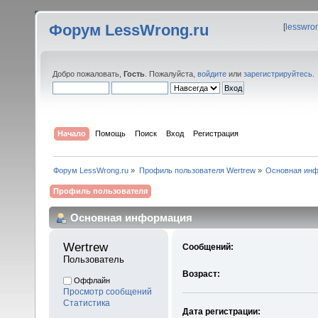
Форум LessWrong.ru
[
lesswro
Добро пожаловать,
Гость
. Пожалуйста,
войдите
или
зарегистрируйтесь
.
Начало
Помощь
Поиск
Вход
Регистрация
Форум LessWrong.ru
»
Профиль пользователя Wertrew
»
Основная ин
Профиль пользователя
Основная информация
Wertrew 
Сообщений:
Пользователь
Возраст:
Оффлайн
Просмотр сообщений
Статистика
Дата регистрации: