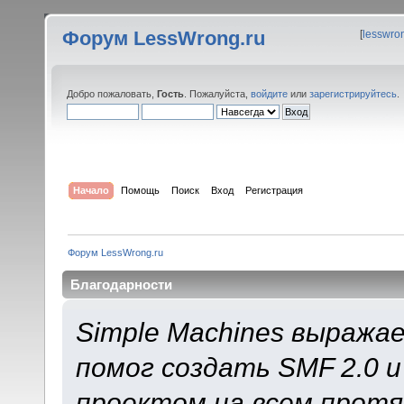
Форум LessWrong.ru
[
lesswro
Добро пожаловать,
Гость
. Пожалуйста,
войдите
или
зарегистрируйтесь
.
Начало
Помощь
Поиск
Вход
Регистрация
Форум LessWrong.ru
Благодарности
Simple Machines выража
помог создать SMF 2.0 
проектом на всем протя