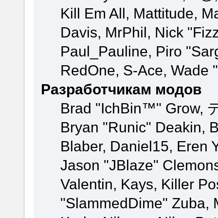
Kill Em All, Mattitude, M
Davis, MrPhil, Nick "Fiz
Paul_Pauline, Piro "Sar
RedOne, S-Ace, Wade "
Разработчикам модов
Brad "IchBin™" Grow, 
Bryan "Runic" Deakin, 
Blaber, Daniel15, Eren 
Jason "JBlaze" Clemons
Valentin, Kays, Killer P
"SlammedDime" Zuba, M