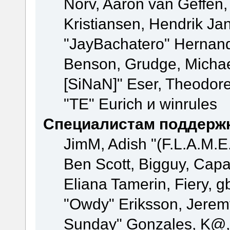
Norv, Aaron van Geffen,
Kristiansen, Hendrik Ja
"JayBachatero" Hernand
Benson, Grudge, Michael
[SiNaN]" Eser, Theodore
"TE" Eurich и winrules
Специалистам поддерж
JimM, Adish "(F.L.A.M.E.
Ben Scott, Bigguy, Cap
Eliana Tamerin, Fiery, g
"Owdy" Eriksson, Jeremy 
Sunday" Gonzales, K@, 