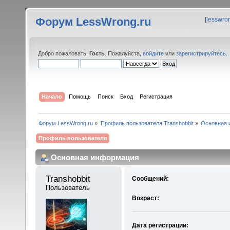
Форум LessWrong.ru
[
lesswro
Добро пожаловать,
Гость
. Пожалуйста,
войдите
или
зарегистрируйтесь
.
Начало
Помощь
Поиск
Вход
Регистрация
Форум LessWrong.ru
»
Профиль пользователя Transhobbit
»
Основная 
Профиль пользователя
Основная информация
Transhobbit 
Сообщений:
Пользователь
Возраст:
Дата регистрации: