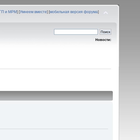
 ГП и МРМ
] [
Умнеем вместе
] [
мобильная версия форума
]
Новости: