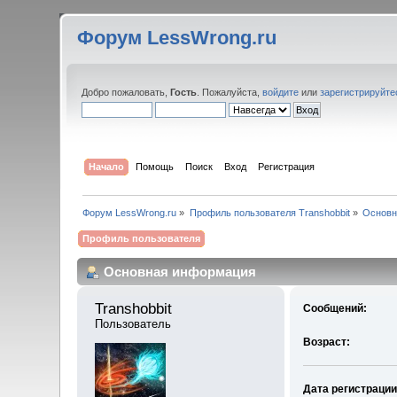
Форум LessWrong.ru
Добро пожаловать,
Гость
. Пожалуйста,
войдите
или
зарегистрируйте
Начало
Помощь
Поиск
Вход
Регистрация
Форум LessWrong.ru
»
Профиль пользователя Transhobbit
»
Основн
Профиль пользователя
Основная информация
Transhobbit 
Сообщений:
Пользователь
Возраст:
Дата регистрации