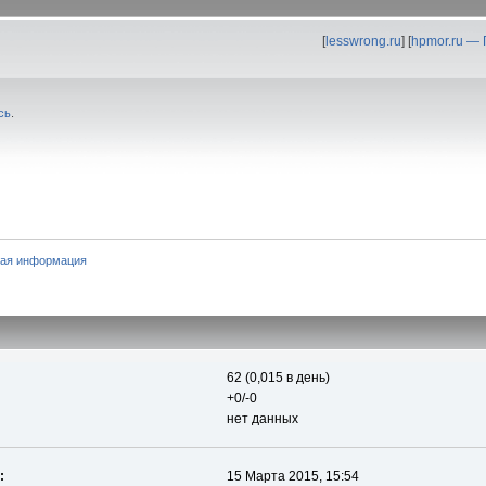
[
lesswrong.ru
] [
hpmor.ru —
сь
.
ая информация
62 (0,015 в день)
+0/-0
нет данных
:
15 Марта 2015, 15:54