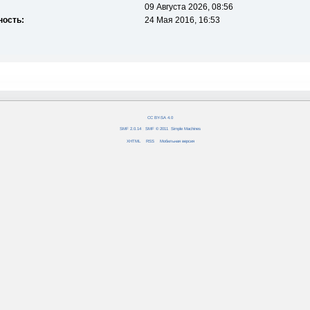
09 Августа 2026, 08:56
ность:
24 Мая 2016, 16:53
CC BY-SA 4.0
SMF 2.0.14
|
SMF © 2011
,
Simple Machines
XHTML
RSS
Мобильная версия