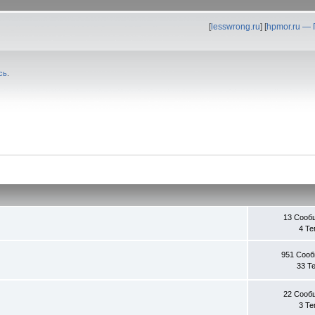
[
lesswrong.ru
] [
hpmor.ru —
сь
.
13 Сооб
4 Т
951 Соо
33 Т
22 Сооб
3 Т