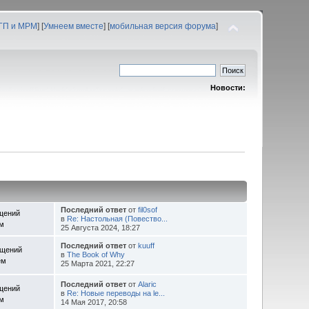
 ГП и МРМ
] [
Умнеем вместе
] [
мобильная версия форума
]
Новости:
Последний ответ
от
fil0sof
щений
в
Re: Настольная (Повество...
ем
25 Августа 2024, 18:27
Последний ответ
от
kuuff
бщений
в
The Book of Why
ем
25 Марта 2021, 22:27
Последний ответ
от
Alaric
щений
в
Re: Новые переводы на le...
ем
14 Мая 2017, 20:58