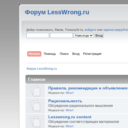
Форум LessWrong.ru
Добро пожаловать,
Гость
. Пожалуйста,
войдите
или
зарегистрируйте
Начало
Помощь
Поиск
Вход
Регистрация
Форум LessWrong.ru
Главное
Правила, рекомендации и объявления
Модератор:
fil0sof
Рациональность
Обсуждение рационального мышления
Модератор:
fil0sof
Lesswrong.ru content
Обсуждение соответствующих материалов
Модератор:
fil0sof