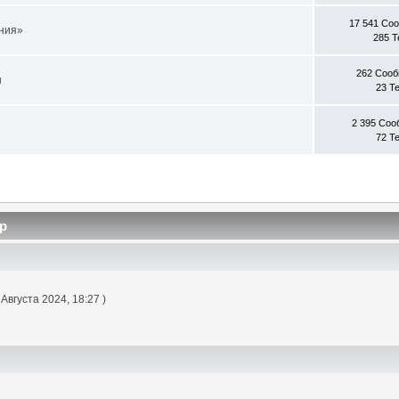
17 541 Со
ния»
285 
262 Соо
ы
23 Т
2 395 Со
72 Т
р
 Августа 2024, 18:27 )