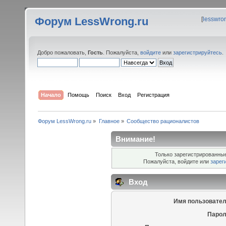
Форум LessWrong.ru
[
lesswro
Добро пожаловать,
Гость
. Пожалуйста,
войдите
или
зарегистрируйтесь
.
Начало
Помощь
Поиск
Вход
Регистрация
Форум LessWrong.ru
»
Главное
»
Сообщество рационалистов
Внимание!
Только зарегистрированные
Пожалуйста, войдите или
зарег
Вход
Имя пользовател
Парол