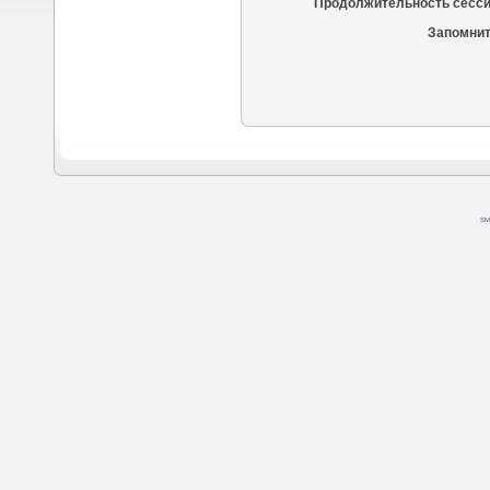
Продолжительность сесси
Запомнит
SM