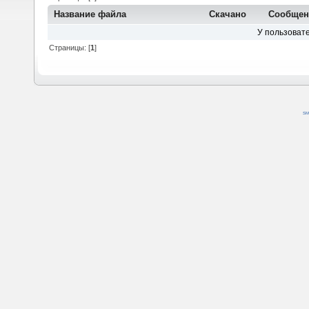
Название файла
Скачано
Сообщен
У пользовате
Страницы: [
1
]
SM