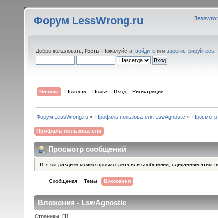
Форум LessWrong.ru
[
lesswro
Добро пожаловать,
Гость
. Пожалуйста,
войдите
или
зарегистрируйтесь
.
Начало
Помощь
Поиск
Вход
Регистрация
Форум LessWrong.ru
»
Профиль пользователя LswAgnostic
»
Просмотр
Профиль пользователя
Просмотр сообщений
В этом разделе можно просмотреть все сообщения, сделанные этим п
Сообщения
Темы
Вложения
Вложения - LswAgnostic
Страницы: [
1
]