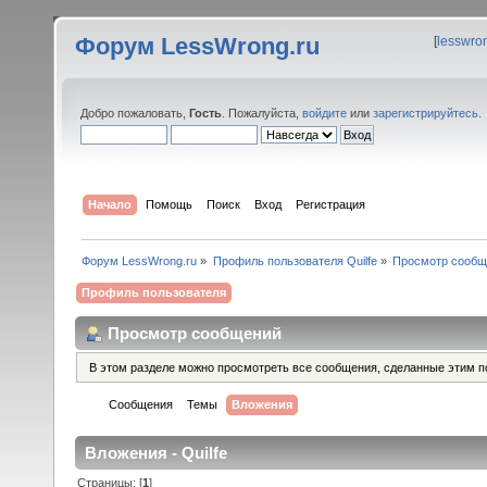
Форум LessWrong.ru
[
lesswro
Добро пожаловать,
Гость
. Пожалуйста,
войдите
или
зарегистрируйтесь
.
Начало
Помощь
Поиск
Вход
Регистрация
Форум LessWrong.ru
»
Профиль пользователя Quilfe
»
Просмотр сообщ
Профиль пользователя
Просмотр сообщений
В этом разделе можно просмотреть все сообщения, сделанные этим п
Сообщения
Темы
Вложения
Вложения - Quilfe
Страницы: [
1
]