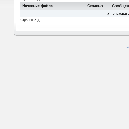
Название файла
Скачано
Сообщен
У пользовате
Страницы: [
1
]
SM