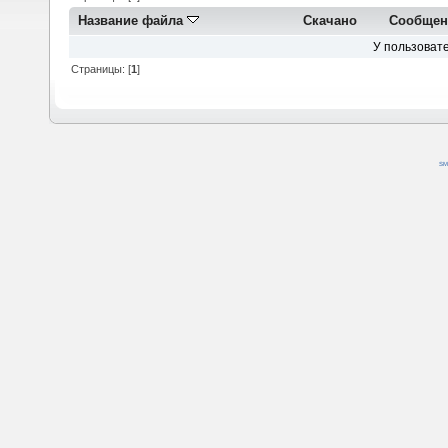
Название файла
Скачано
Сообщен
У пользовате
Страницы: [
1
]
SM