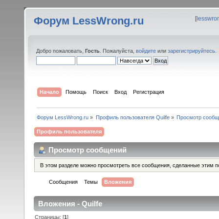
Форум LessWrong.ru
[
lesswro
Добро пожаловать,
Гость
. Пожалуйста,
войдите
или
зарегистрируйтесь
.
Начало
Помощь
Поиск
Вход
Регистрация
Форум LessWrong.ru
»
Профиль пользователя Quilfe
»
Просмотр сообщ
Профиль пользователя
Просмотр сообщений
В этом разделе можно просмотреть все сообщения, сделанные этим п
Сообщения
Темы
Вложения
Вложения - Quilfe
Страницы: [
1
]