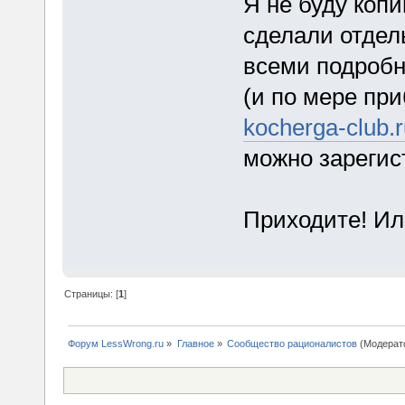
Я не буду копи
сделали отдел
всеми подробн
(и по мере пр
kocherga-club.
можно зарегис
Приходите! И
Страницы: [
1
]
Форум LessWrong.ru
»
Главное
»
Сообщество рационалистов
(Модерат