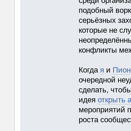
среди организа
подобный ворк
серьёзных захо
которые не сл
неопределённы
конфликты меж
Когда
я
и
Пион
очередной неу
сделать, чтобы
идея
открыть 
мероприятий п
роста сообщес