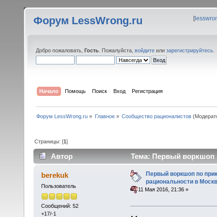
Форум LessWrong.ru
[
lesswro
Добро пожаловать,
Гость
. Пожалуйста,
войдите
или
зарегистрируйтесь
.
Начало
Помощь
Поиск
Вход
Регистрация
Форум LessWrong.ru
»
Главное
»
Сообщество рационалистов
(Модерат
Страницы: [
1
]
Автор
Тема: Первый воркшоп п
(Прочитано 25732 раз)
Первый воркшоп по при
berekuk
рациональности в Москв
Пользователь
«
:
11 Мая 2016, 21:36 »
Сообщений: 52
+17/-1