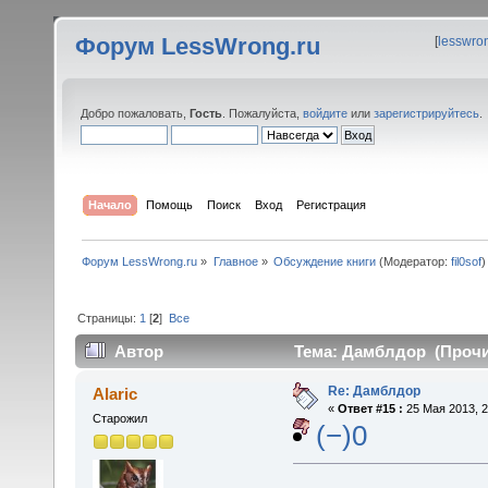
Форум LessWrong.ru
[
lesswro
Добро пожаловать,
Гость
. Пожалуйста,
войдите
или
зарегистрируйтесь
.
Начало
Помощь
Поиск
Вход
Регистрация
Форум LessWrong.ru
»
Главное
»
Обсуждение книги
(Модератор:
fil0sof
)
Страницы:
1
[
2
]
Все
Автор
Тема: Дамблдор (Прочит
Re: Дамблдор
Alaric
«
Ответ #15 :
25 Мая 2013, 2
Старожил
(−)0