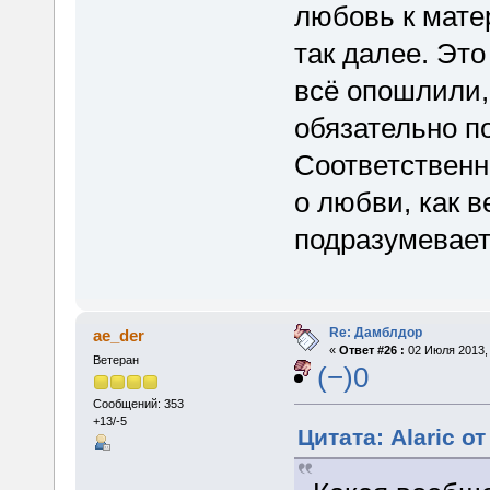
любовь к матер
так далее. Это
всё опошлили,
обязательно п
Соответственн
о любви, как в
подразумевает
Re: Дамблдор
ae_der
«
Ответ #26 :
02 Июля 2013, 
Ветеран
(−)0
Сообщений: 353
+13/-5
Цитата: Alaric о