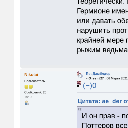
теоретически. 
Гермионе именн
или давать об
нарушить проти
крайней мере п
рыжим ведьма
Re: Дамблдор
Nikolai
«
Ответ #27 :
06 Марта 2021,
Пользователь
(−)0
Сообщений: 25
+4/-0
Цитата: ae_der о
И он прав - п
Поттеров все