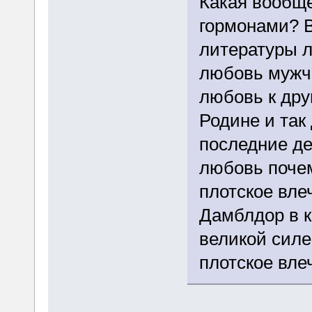
Какая вообщ
гормонами? В
литературы 
любовь мужчи
любовь к дру
Родине и так 
последние де
любовь почем
плотское вле
Дамблдор в к
великой силе
плотское вле