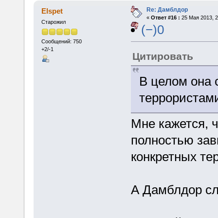
Re: Дамблдор
Elspet
«
Ответ #16 :
25 Мая 2013, 2
Старожил
(−)0
Сообщений: 750
+2/-1
Цитировать
В целом она 
террористами
Мне кажется, 
полностью зави
конкретных те
А Дамблдор сл