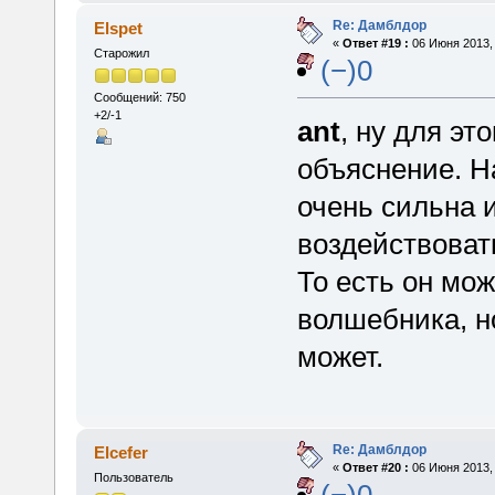
Re: Дамблдор
Elspet
«
Ответ #19 :
06 Июня 2013, 
Старожил
(−)0
Сообщений: 750
+2/-1
ant
, ну для э
объяснение. На
очень сильна 
воздействовать
То есть он мож
волшебника, н
может.
Re: Дамблдор
Elcefer
«
Ответ #20 :
06 Июня 2013, 
Пользователь
(−)0