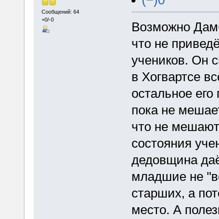
Сообщений: 64
+0/-0
Возможно Дамб
что не привед
учеников. Он 
в Хогвартсе вс
остальное его 
пока не мешае
что не мешают
состояния уче
дедовщина даё
младшие не "в
старших, а по
место. А поле