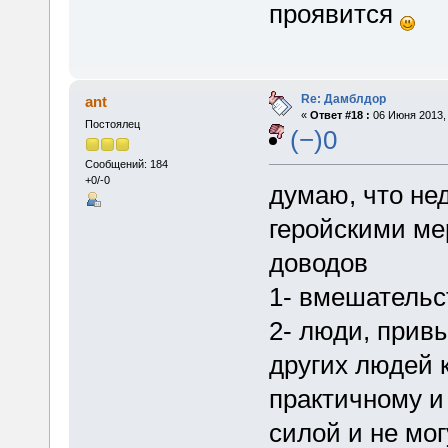
проявится
Re: Дамблдор
ant
«
Ответ #18 :
06 Июня 2013, 
Постоялец
(−)0
Сообщений: 184
+0/-0
думаю, что не
геройскими ме
доводов
1- вмешательст
2- люди, привы
других людей 
практичному и 
силой и не мо