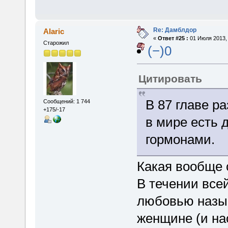
Re: Дамблдор
Alaric
«
Ответ #25 :
01 Июля 2013, 
Старожил
(−)0
Цитировать
В 87 главе р
Сообщений: 1 744
+175/-17
в мире есть 
гормонами.
Какая вообще 
В течении все
любовью назыв
женщине (и нао