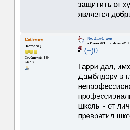
защитить от х
является добр
Re: Дамблдор
Catheine
«
Ответ #21 :
14 Июня 2013, 
Постоялец
(−)0
Сообщений: 239
+4/-10
Гарри дал, им
Дамблдору в г
непрофессиона
профессиональ
школы - от лич
превратил шко