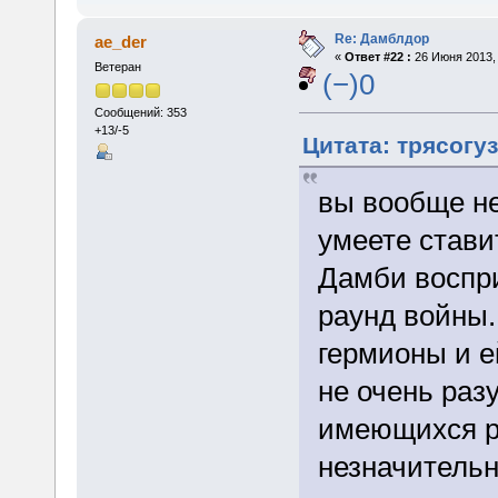
Re: Дамблдор
ae_der
«
Ответ #22 :
26 Июня 2013, 
Ветеран
(−)0
Сообщений: 353
+13/-5
Цитата: трясогуз
вы вообще не
умеете стави
Дамби воспри
раунд войны.
гермионы и е
не очень раз
имеющихся р
незначительн