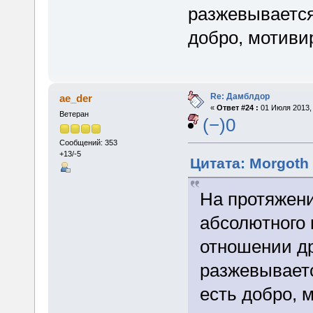
разжевывается
добро, мотиви
Re: Дамблдор
ae_der
«
Ответ #24 :
01 Июля 2013, 
Ветеран
(−)0
Сообщений: 353
+13/-5
Цитата: Morgoth 
На протяжени
абсолютного 
отношении др
разжевываетс
есть добро, 