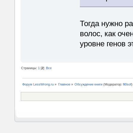
Тогда нужно р
волос, как оче
уровне генов 
Страницы:
1
[
2
]
Все
Форум LessWrong.ru
»
Главное
»
Обсуждение книги
(Модератор:
fil0sof
)