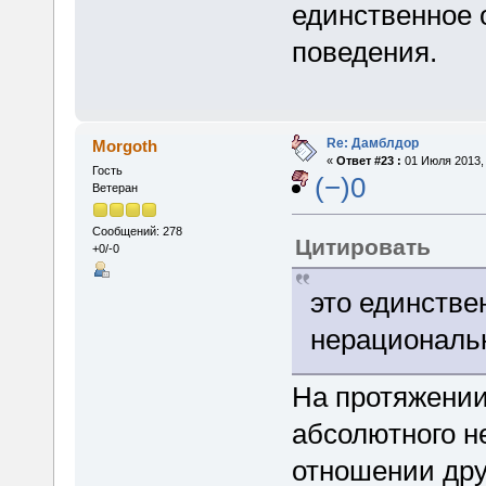
единственное 
поведения.
Re: Дамблдор
Morgoth
«
Ответ #23 :
01 Июля 2013, 
Гость
(−)0
Ветеран
Сообщений: 278
Цитировать
+0/-0
это единстве
нерациональн
На протяжении
абсолютного н
отношении дру