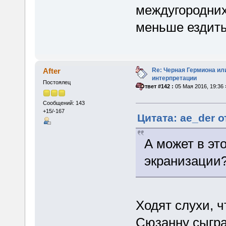
междугородних
меньше ездить
Re: Черная Гермиона ил
After
интерпретации
Постоялец
«
Ответ #142 :
05 Мая 2016, 19:36 
Сообщений: 143
+15/-167
Цитата: ae_der о
А может в эт
экранизации
Ходят слухи, ч
Сюзанну сыгра