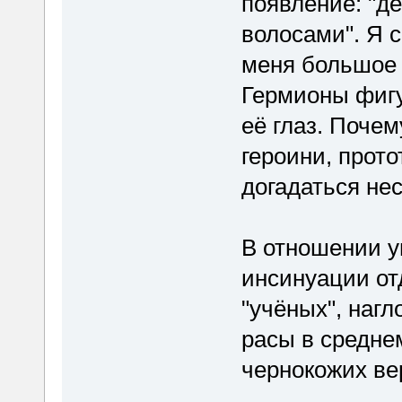
появление: "д
волосами". Я с
меня большое 
Гермионы фигу
её глаз. Почем
героини, прот
догадаться не
В отношении у
инсинуации от
"учёных", нагл
расы в среднем
чернокожих в