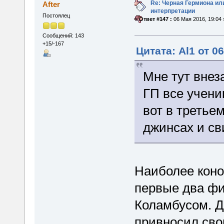
Re: Черная Гермиона ил
After
интерпретации
Постоялец
«
Ответ #147 :
06 Мая 2016, 19:04 
Сообщений: 143
+15/-167
Цитата: Al1 от 0
Мне тут внез
ГП все учени
вот в третье
джинсах и св
Наиболее коно
первые два фи
Коламбусом. 
привносил сво