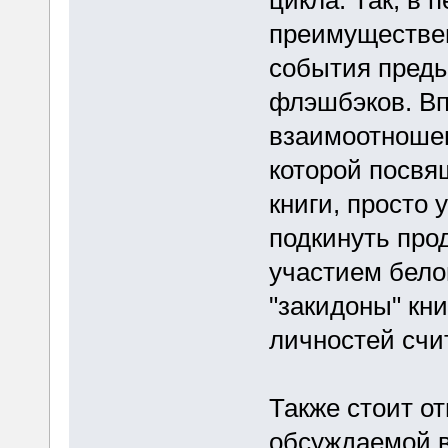
цикла. Так, в
преимуществен
события преды
флэшбэков. Вп
взаимоотноше
которой посвя
книги, просто 
подкинуть про
участием бело
"закидоны" кн
личностей счи
Также стоит от
обсуждаемой в