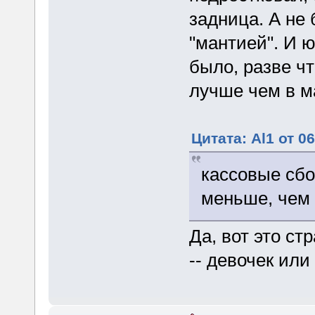
задница. А не
"мантией". И 
было, разве чт
лучше чем в м
Цитата: Al1 от 0
кассовые сбо
меньше, чем 
Да, вот это ст
-- девочек или