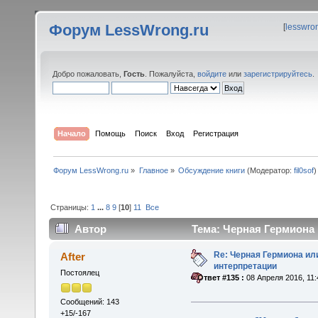
Форум LessWrong.ru
[
lesswro
Добро пожаловать,
Гость
. Пожалуйста,
войдите
или
зарегистрируйтесь
.
Начало
Помощь
Поиск
Вход
Регистрация
Форум LessWrong.ru
»
Главное
»
Обсуждение книги
(Модератор:
fil0sof
)
Страницы:
1
...
8
9
[
10
]
11
Все
Автор
Тема: Черная Гермиона 
Re: Черная Гермиона ил
After
интерпретации
Постоялец
«
Ответ #135 :
08 Апреля 2016, 11:
Сообщений: 143
+15/-167