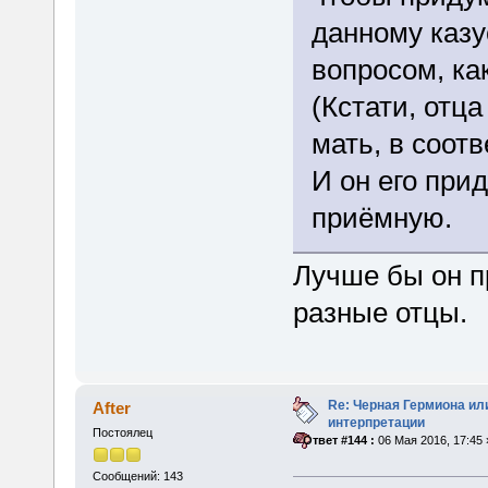
данному казу
вопросом, ка
(Кстати, отц
мать, в соот
И он его при
приёмную.
Лучше бы он п
разные отцы.
Re: Черная Гермиона ил
After
интерпретации
Постоялец
«
Ответ #144 :
06 Мая 2016, 17:45 
Сообщений: 143