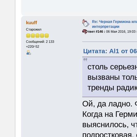
Re: Черная Гермиона ил
kuuff
интерпретации
Старожил
«
Ответ #146 :
06 Мая 2016, 19:03 
Сообщений: 2 133
+220/-52
Цитата: Al1 от 0
столь серьез
вызваны тол
тренды ради
Ой, да ладно. 
Когда на Герм
выяснилось, чт
подростковая, 