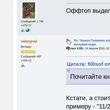
Оффтоп выде
Сообщений: 1 744
+175/-17
Re: Черная Гермиона ил
valergrad
интерпретации
Ветеран
«
Ответ #139 :
14 Апреля 2016, 02:
Сообщений: 487
+143/-21
Цитата: fil0sof о
Почитайте кн
Кстати, а стои
примеру - "11/