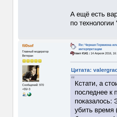
А ещё есть вар
по технологии 
Re: Черная Гермиона ил
fil0sof
интерпретации
Главный модератор
«
Ответ #141 :
14 Апреля 2016, 16:
Ветеран
Цитата: valergra
Кстати, а сто
Сообщений: 970
+55/-3
последнее к п
показалось: 
убить время (