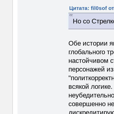
Цитата: fil0sof о
Но со Стрелк
Обе истории я
глобального т
настойчивом с
персонажей из
"политкоррект
всякой логике
неубедительно
совершенно не
дискредитирую