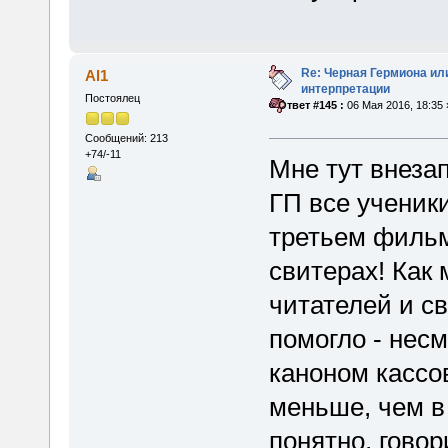
Re: Черная Гермиона ил
Al1
интерпретации
Постоялец
«
Ответ #145 :
06 Мая 2016, 18:35 
Сообщений: 213
+74/-11
Мне тут внезап
ГП все ученики
третьем фильм
свитерах! Как 
читателей и с
помогло - несм
каноном кассо
меньше, чем в
понятно, говор