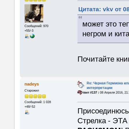
Цитата: vkv от 0
может это те
Сообщений: 970
+55/-3
негром и кит
Почитайте кни
Re: Черная Гермиона ил
nadeys
интерпретации
Старожил
«
Ответ #137 :
08 Апреля 2016, 21:
Сообщений: 1 028
+48/-52
Присоединюсь
Стрелка - ЭТ