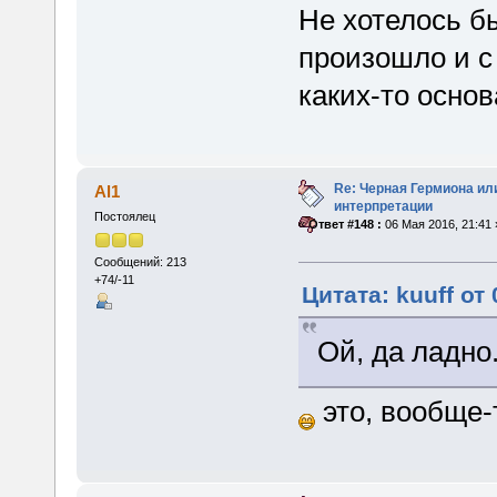
Не хотелось б
произошло и с
каких-то осно
Re: Черная Гермиона ил
Al1
интерпретации
Постоялец
«
Ответ #148 :
06 Мая 2016, 21:41 
Сообщений: 213
+74/-11
Цитата: kuuff от
Ой, да ладно
это, вообще-