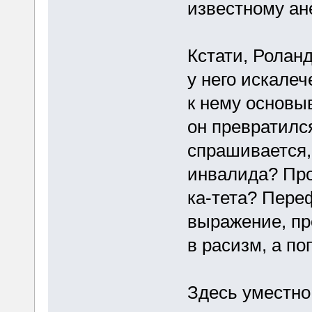
известному ан
Кстати, Роланд
у него искале
к нему основыв
он превратился
спрашивается,
инвалида? Про
ка-тета? Пере
выражение, п
в расизм, а п
Здесь уместно