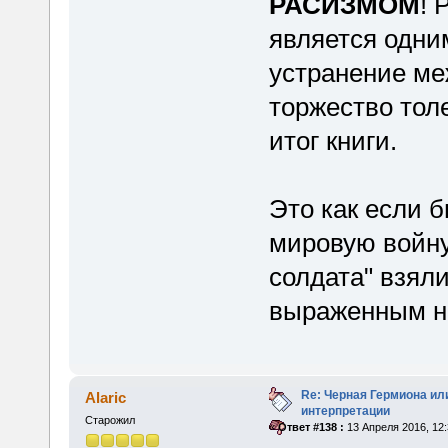
РАСИЗМОМ
! 
является одни
устранение ме
торжество тол
итог книги.
Это как если 
мировую войну 
солдата" взяли
выраженным н
Re: Черная Гермиона ил
Alaric
интерпретации
Старожил
«
Ответ #138 :
13 Апреля 2016, 12: