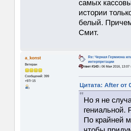
самых кассовы
истории тольк
белый. Причем
Смит.
Re: Черная Гермиона ил
a_konst
интерпретации
Ветеран
«
Ответ #143 :
06 Мая 2016, 13:07 
Сообщений: 399
+97/-15
Цитата: After от 
Но я не случ
гениальной. 
По крайней м
чтобы придум