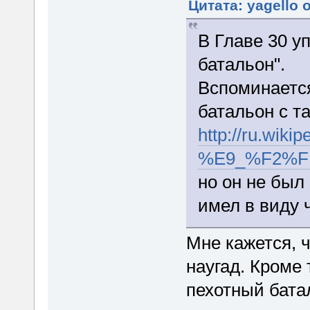
Цитата: yagello 
В Главе 30 у
батальон".
Вспоминаетс
батальон с т
http://ru.wikip
%E9_%F2%
но он не был
имел в виду 
Мне кажется, ч
наугад. Кроме 
пехотный бата