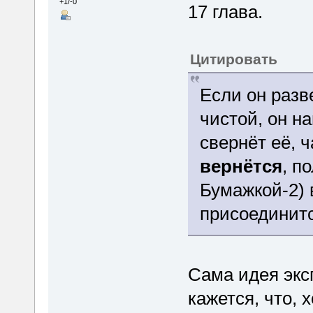
+1/-0
17 глава.
Цитировать
Если он разв
чистой, он н
свернёт её, 
вернётся
, п
Бумажкой-2) в
присоединитс
Сама идея экс
кажется, что, 