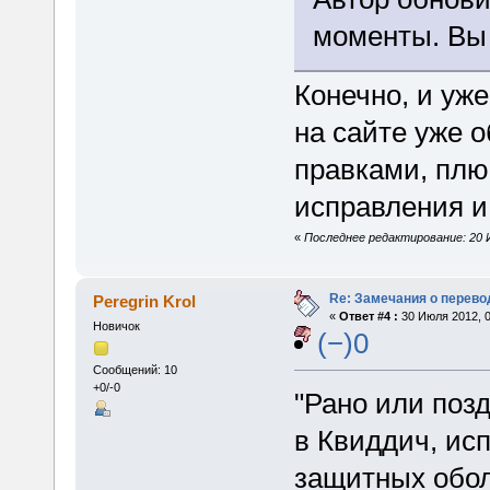
моменты. Вы 
Конечно, и уж
на сайте уже 
правками, плю
исправления и
«
Последнее редактирование: 20 И
Re: Замечания о перево
Peregrin Krol
«
Ответ #4 :
30 Июля 2012, 0
Новичок
(−)0
Сообщений: 10
+0/-0
"Рано или поз
в Квиддич, ис
защитных обол