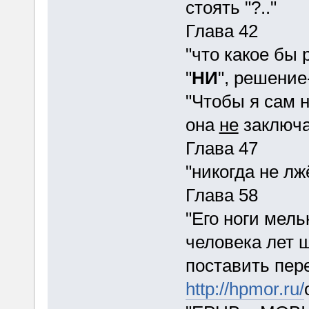
стоять "?.."
Глава 42
"что какое бы
"
НИ
", решение
"Чтобы я сам н
она
не
заключал
Глава 47
"никогда не лж
Глава 58
"Его ноги мель
человека лет 
поставить пере
http://hpmor.ru/