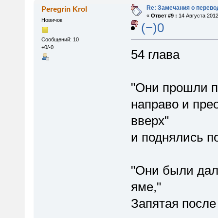
Re: Замечания о перево
Peregrin Krol
«
Ответ #9 :
14 Августа 2012
Новичок
(−)0
Сообщений: 10
+0/-0
54 глава
"Они прошли п
направо и пре
вверх"
и поднялись п
"Они были дал
яме,"
Запятая после