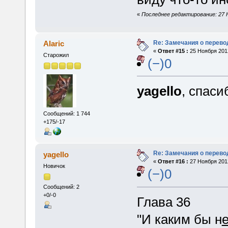
«
Последнее редактирование: 27 Н
Re: Замечания о перево
Alaric
«
Ответ #15 :
25 Ноября 2012
Старожил
(−)0
yagello
, спаси
Сообщений: 1 744
+175/-17
Re: Замечания о перево
yagello
«
Ответ #16 :
27 Ноября 2012
Новичок
(−)0
Сообщений: 2
+0/-0
Глава 36
"И каким бы н