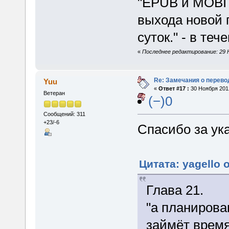
"EPUB и MOBI 
выхода новой 
суток." - в теч
«
Последнее редактирование: 29 Н
Re: Замечания о перево
Yuu
«
Ответ #17 :
30 Ноября 2012
Ветеран
(−)0
Сообщений: 311
+23/-6
Спасибо за ук
Цитата: yagello 
Глава 21.
"а планирова
займёт время