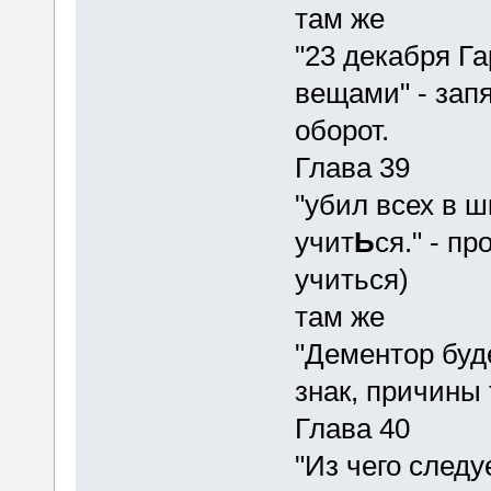
там же
"23 декабря Г
вещами" - зап
оборот.
Глава 39
"убил всех в ш
учит
Ь
ся." - п
учиться)
там же
"Дементор буд
знак, причины 
Глава 40
"Из чего следу