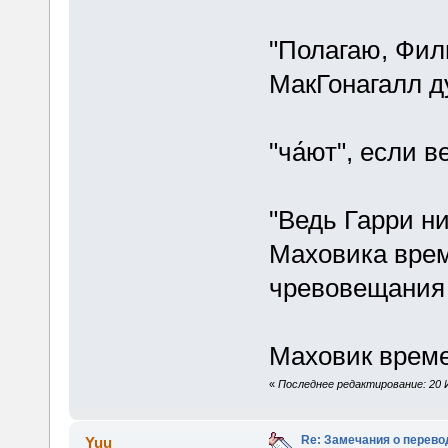
"Полагаю, Фил
МакГонагалл ду
"ча́ют", если 
"Ведь Гарри ни
Маховика врем
чревовещания 
Маховик време
«
Последнее редактирование: 20 Ию
Re: Замечания о перево
Yuu