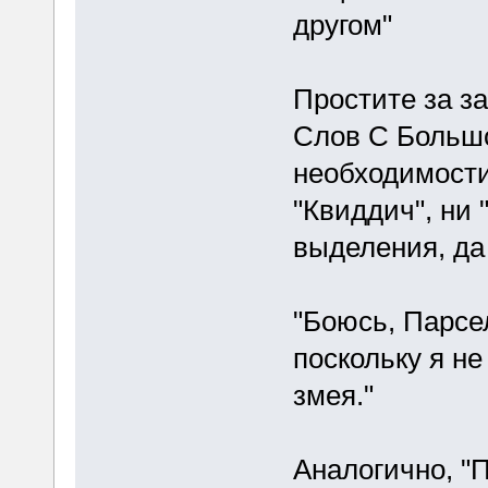
другом"
Простите за за
Слов С Большо
необходимости
"Квиддич", ни 
выделения, да
"Боюсь, Парсел
поскольку я н
змея."
Аналогично, "П