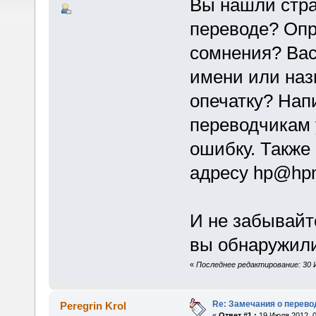
Вы нашли стр
переводе? Оп
сомнения? Вас
имени или наз
опечатку? Нап
переводчикам 
ошибку. Также
адресу hp@hpm
И не забывайт
вы обнаружили
«
Последнее редактирование: 30 И
Re: Замечания о перево
Peregrin Krol
«
Ответ #1 :
19 Июля 2012, 0