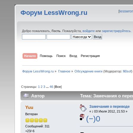
Форум LessWrong.ru
[
lesswro
Добро пожаловать,
Гость
. Пожалуйста,
войдите
или
зарегистрируйтесь
.
Начало
Помощь
Поиск
Вход
Регистрация
Форум LessWrong.ru
»
Главное
»
Обсуждение книги
(Модератор:
fil0sof
)
Страницы:
1
2
3
...
46
[
Все
]
Автор
Тема: Замечания о пере
Замечания о переводе
Yuu
«
:
03 Июля 2012, 21:53 »
Ветеран
(−)0
Сообщений: 311
+23/-6