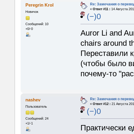
Re: Замечания о перево
Peregrin Krol
«
Ответ #11 :
14 Августа 201
Новичок
(−)0
Сообщений: 10
+0/-0
Auror Li and Au
chairs around t
Переставили к
(чтобы было ви
почему-то "рас
Re: Замечания о перево
nashev
«
Ответ #12 :
21 Августа 201
Пользователь
(−)0
Сообщений: 24
+1/-1
Практически е