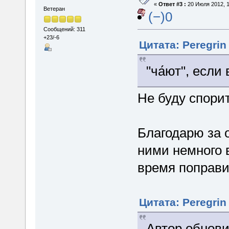
«
Ответ #3 :
20 Июля 2012, 1
Ветеран
(−)0
Сообщений: 311
+23/-6
Цитата: Peregrin
"ча́ют", если
Не буду спори
Благодарю за 
ними немного 
время поправи
Цитата: Peregrin
Автор обнови