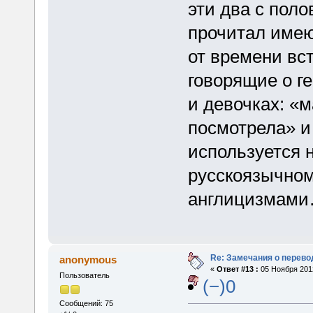
эти два с поло
прочитал имею
от времени вс
говорящие о г
и девочках: «
посмотрела» и 
используется 
русскоязычном
англицизмам
Re: Замечания о перево
anonymous
«
Ответ #13 :
05 Ноября 2012
Пользователь
(−)0
Сообщений: 75