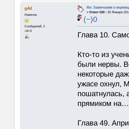
Re: Замечания о перево
g4d
«
Ответ #20 :
30 Января 2013
Новичок
(−)0
Сообщений: 2
+0/-0
Глава 10. Сам
Кто-то из учен
были нервы. В
некоторые даж
ужасе охнул, 
пошатнулась, 
прямиком на… 
Глава 49. Апр