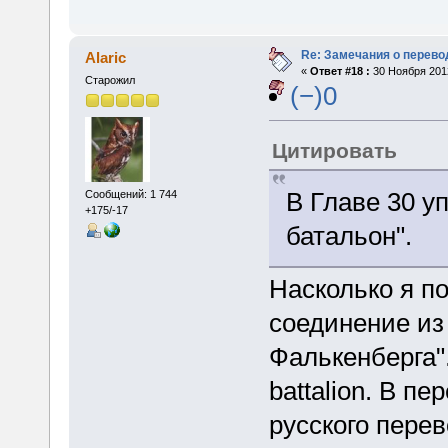
Re: Замечания о перево
Alaric
«
Ответ #18 :
30 Ноября 2012
Старожил
(−)0
Цитировать
В Главе 30 у
Сообщений: 1 744
+175/-17
батальон".
Насколько я п
соединение из
Фалькенберга".
battalion. В п
русского перев