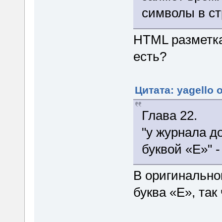
символы в ст
HTML разметка
есть?
Цитата: yagello 
Глава 22.
"у журнала 
буквой «Е»" -
В оригинально
буква «E», так