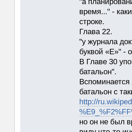
"а планирован
время..." - ка
строке.
Глава 22.
"у журнала до
буквой «Е»" - о
В Главе 30 уп
батальон".
Вспоминается 
батальон с та
http://ru.wikipe
%E9_%F2%F
но он не был 
виду что-то ин