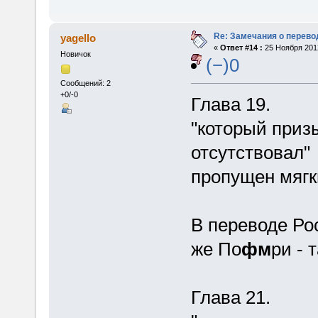
Re: Замечания о перево
yagello
«
Ответ #14 :
25 Ноября 2012
Новичок
(−)0
Сообщений: 2
+0/-0
Глава 19.
"который приз
отсутствовал"
пропущен мягки
В переводе Р
же По
фм
ри - 
Глава 21.