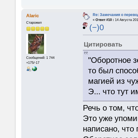
Re: Замечания о перево
Alaric
«
Ответ #10 :
14 Августа 201
Старожил
(−)0
Цитировать
"Оборотное з
Сообщений: 1 744
+175/-17
то был спосо
магией из чу
Э... что тут 
Речь о том, чт
Это уже упомин
написано, что