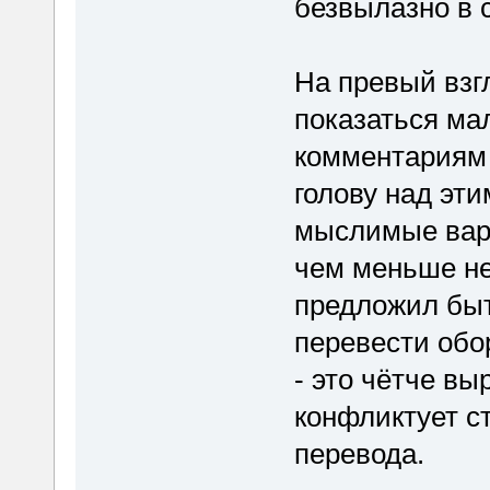
безвылазно в с
На превый взг
показаться ма
комментариям 
голову над эт
мыслимые вари
чем меньше не
предложил быт
перевести обор
- это чётче в
конфликтует с
перевода.