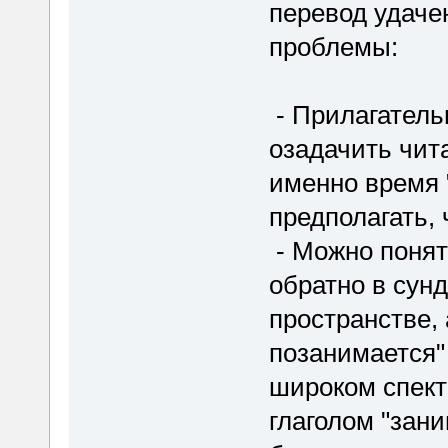
перевод удачен
проблемы:
- Прилагатель
озадачить чита
именно время 
предполагать, 
- Можно понять
обратно в сунд
пространстве, 
позанимается"
широком спектр
глаголом "зан