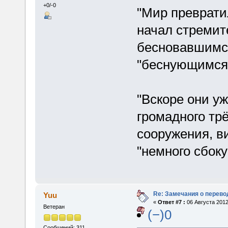
+0/-0
"Мир преврати
начал стремите
бесновавшимся
"беснующимся"
"Вскоре они уж
громадного тр
сооружения, в
"немного сбоку
Re: Замечания о перево
Yuu
«
Ответ #7 :
06 Августа 2012
Ветеран
(−)0
Сообщений: 311