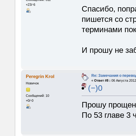
+23/-6
Спасибо, попр
пишется со ст
терминами пок
И прошу не за
Re: Замечания о перево
Peregrin Krol
«
Ответ #8 :
06 Августа 2012
Новичок
(−)0
Сообщений: 10
+0/-0
Прошу прощен
По 53 главе 3 