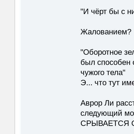
"И чёрт бы с 
Жалованием?
"Оборотное зе
был способен 
чужого тела"
Э... что тут и
Аврор Ли расс
следующий мом
СРЫВАЕТСЯ С 