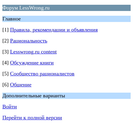
Форум LessWrong.ru
Главное
[1]
Правила, рекомендации и объявления
[2]
Рациональность
[3]
Lesswrong.ru content
[4]
Обсуждение книги
[5]
Сообщество рационалистов
[6]
Общение
Дополнительные варианты
Войти
Перейти к полной версии