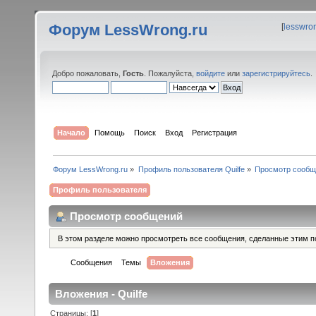
Форум LessWrong.ru
[
lesswro
Добро пожаловать,
Гость
. Пожалуйста,
войдите
или
зарегистрируйтесь
.
Начало
Помощь
Поиск
Вход
Регистрация
Форум LessWrong.ru
»
Профиль пользователя Quilfe
»
Просмотр сообщ
Профиль пользователя
Просмотр сообщений
В этом разделе можно просмотреть все сообщения, сделанные этим п
Сообщения
Темы
Вложения
Вложения - Quilfe
Страницы: [
1
]