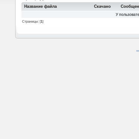
Название файла
Скачано
Сообщен
У пользовате
Страницы: [
1
]
SM