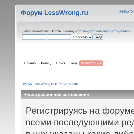
Форум LessWrong.ru
[
lesswro
Добро пожаловать,
Гость
. Пожалуйста,
войдите
или
зарегистрируйтесь
.
Начало
Помощь
Поиск
Вход
Регистрация
Форум LessWrong.ru
»
Регистрация
Регистрационное соглашение
Регистрируясь на форуме
всеми последующими ред
в них указаны какие-либ