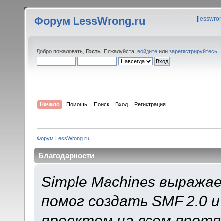
Форум LessWrong.ru
[
lesswro
Добро пожаловать,
Гость
. Пожалуйста,
войдите
или
зарегистрируйтесь
.
Начало
Помощь
Поиск
Вход
Регистрация
Форум LessWrong.ru
Благодарности
Simple Machines выража
помог создать SMF 2.0 
проектом на всем протя