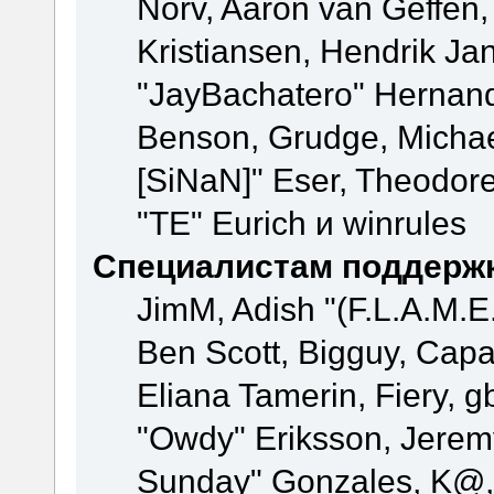
Norv, Aaron van Geffen,
Kristiansen, Hendrik Ja
"JayBachatero" Hernand
Benson, Grudge, Michael
[SiNaN]" Eser, Theodore
"TE" Eurich и winrules
Специалистам поддерж
JimM, Adish "(F.L.A.M.E.
Ben Scott, Bigguy, Cap
Eliana Tamerin, Fiery, g
"Owdy" Eriksson, Jeremy 
Sunday" Gonzales, K@, 