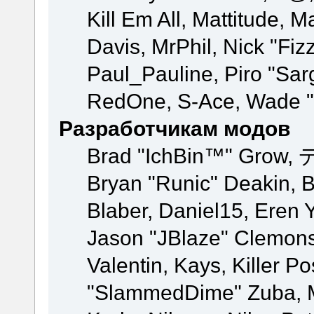
Kill Em All, Mattitude, M
Davis, MrPhil, Nick "Fiz
Paul_Pauline, Piro "Sar
RedOne, S-Ace, Wade "
Разработчикам модов
Brad "IchBin™" Grow, 
Bryan "Runic" Deakin, 
Blaber, Daniel15, Eren 
Jason "JBlaze" Clemons
Valentin, Kays, Killer P
"SlammedDime" Zuba, M