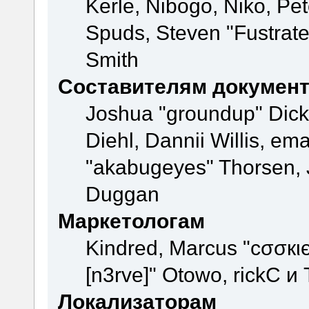
Kerle, Nibogo, Niko, Pet
Spuds, Steven "Fustrate
Smith
Составителям докумен
Joshua "groundup" Dicke
Diehl, Dannii Willis, e
"akabugeyes" Thorsen, J
Duggan
Маркетологам
Kindred, Marcus "cσσкι
[n3rve]" Otowo, rickC и
Локализаторам