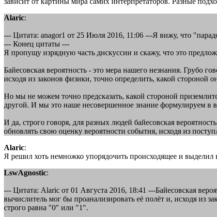
зависит от картины мира самих интерпретаторов. Разные подх
Alaric
:
--- Цитата: anagor1 от 25 Июля 2016, 11:06 ---Я вижу, что "па
--- Конец цитаты ---
Я пропущу изрядную часть дискуссии и скажу, что это предлож
Байесовская вероятность - это мера нашего незнания. Грубо го
исходя из законов физики, точно определить, какой стороной о
Но мы не можем точно предсказать, какой стороной приземлитс
другой. И мы это наше несовершенное знание формулируем в вид
И да, строго говоря, для разных людей байесовская вероятнос
обновлять свою оценку вероятности события, исходя из поступ
Alaric
:
Я решил хоть немножко упорядочить происходящее и выделил в
LswAgnostic
:
--- Цитата: Alaric от 01 Августа 2016, 18:41 ---Байесовская ве
вычислитель мог бы проанализировать её полёт и, исходя из за
строго равна "0" или "1".