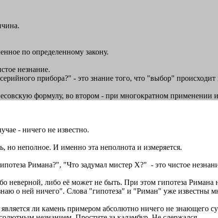
ичина.
ленное по определенному закону.
истое незнание.
серийного прибора?" - это знание того, что "выбор" происходит 
йесовскую формулу, во втором - при многократном применении 
лучае - ничего не известно.
ть, но неполное. И именно эта неполнота и измеряется.
 гипотеза Римана?", "Что задумал мистер X?" - это чистое незнани
ибо неверной, либо её может не быть. При этом гипотеза Римана
 знаю о ней ничего". Слова "гипотеза" и "Риман" уже известны м
ом, является ли камень примером абсолютно ничего не знающего 
бсолютным незнанием. Простите за каламбур. Не сдержался.