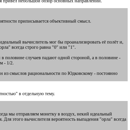
 я привел небольшой обзор основных направлений.
вероятности приписывается объективный смысл.
й идеальный вычислитель мог бы проанализировать её полёт и,
рла" всегда строго равна "0" или "1".
 в половине случаев падают одной стороной, а в половине -
 - 1/2.
Один из смыслов рациональности по Юдковскому - постоянно
тностью" в отдельную тему.
, когда мы отправляем монетку в воздух, некий идеальный
я. Для этого вычислителя вероятность выпадения "орла" всегда