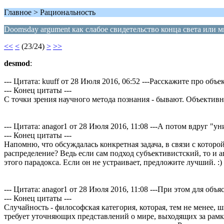
Главное > Рациональность
Doomsday argument как слабое свидетельство конца света или м
<<
<
(23/24)
>
>>
desmod
:
--- Цитата: kuuff от 28 Июля 2016, 06:52 ---Расскажите про об
--- Конец цитаты ---
С точки зрения научного метода познания - бывают. Объективн
--- Цитата: anagor1 от 28 Июля 2016, 11:08 ---А потом вдруг 
--- Конец цитаты ---
Напомню, что обсуждалась конкретная задача, в связи с котор
распределение? Ведь если сам подход субъективистский, то и
этого парадокса. Если он не устраивает, предложите лучший. :)
--- Цитата: anagor1 от 28 Июля 2016, 11:08 ---При этом для о
--- Конец цитаты ---
Случайность - философская категория, которая, тем не менее, ш
требует уточняющих представлений о мире, выходящих за рамки