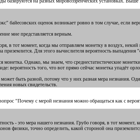
оды базируются на разных мировоззренческих установках. Выше
радокс" байесовских оценок возникает ровно в том случае, если 
ение мне представляется верным.
воря, в тот момент, когда мы отправляем монетку в воздух, неки
на приземлится. Для этого вычислителя вероятность выпадения "о
я монетка. Однако, мы знаем, что среднестатистические монетки
е: вероятность того, что вот прямо сейчас монетка упадёт орлом
ть может быть разной, потому что у них разная мера незнания. 
ления новых свидетельств.
опрос "Почему с мерой незнания можно обращаться как с вероя
роятность - это мера нашего незнания. Грубо говоря, в тот момент
конов физики, точно определить, какой стороной она приземлитс