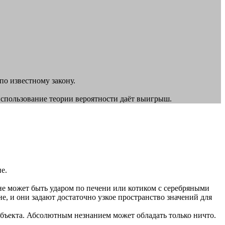
по известному закону.
использование теории вероятности даёт выигрыш.
е.
 не может быть ударом по печени или котиком с серебряными
не, и они задают достаточно узкое пространство значений для
субъекта. Абсолютным незнанием может обладать только ничто.