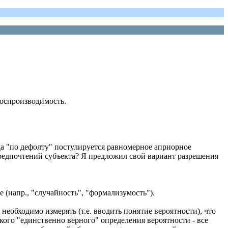
воспроизводимость.
да "по дефолту" постулируется равномерное априорное
предпочтений субъекта? Я предложил свой вариант разрешения
е (напр., "случайность", "формализумость").
 необходимо измерять (т.е. вводить понятие вероятности), что
ого "единственно верного" определения вероятности - все