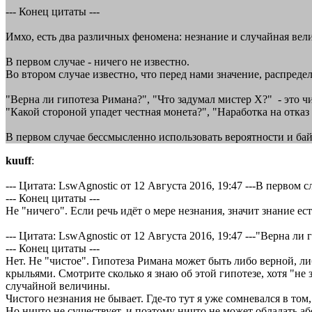
--- Конец цитаты ---
Имхо, есть два различных феномена: незнание и случайная вел
В первом случае - ничего не известно.
Во втором случае известно, что перед нами значение, распреде
"Верна ли гипотеза Римана?", "Что задумал мистер X?" - это ч
"Какой стороной упадет честная монета?", "Наработка на отказ 
В первом случае бессмысленно использовать вероятности и ба
kuuff
:
--- Цитата: LswAgnostic от 12 Августа 2016, 19:47 ---В первом с
--- Конец цитаты ---
Не "ничего". Если речь идёт о мере незнания, значит знание ес
--- Цитата: LswAgnostic от 12 Августа 2016, 19:47 ---"Верна ли
--- Конец цитаты ---
Нет. Не "чистое". Гипотеза Римана может быть либо верной, л
крыльями. Смотрите сколько я знаю об этой гипотезе, хотя "не
случайной величины.
Чистого незнания не бывает. Где-то тут я уже сомневался в т
Но ничто не существует, и поэтому ничто не может обладать а