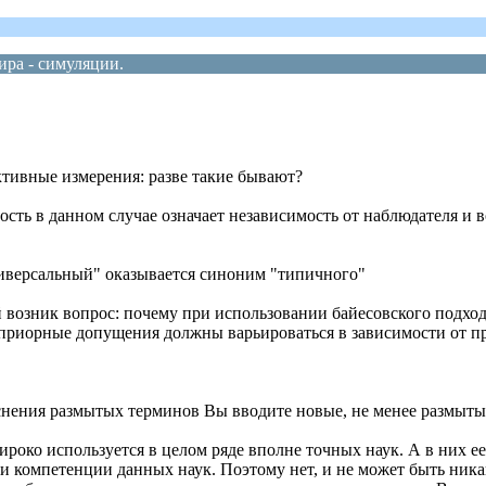
ира - симуляции.
ъективные измерения: разве такие бывают?
ость в данном случае означает независимость от наблюдателя и 
"универсальный" оказывается синоним "типичного"
ой возник вопрос: почему при использовании байесовского подхо
 априорные допущения должны варьироваться в зависимости от 
бъяснения размытых терминов Вы вводите новые, не менее размыты
ироко используется в целом ряде вполне точных наук. А в них ее
 компетенции данных наук. Поэтому нет, и не может быть никак